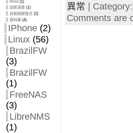
Word
(1)
異常
| Category
加密演算
(1)
自製碗糕程式
(2)
Comments are c
資料庫
(4)
IPhone
(2)
Linux
(56)
BrazilFW
(3)
BrazilFW
(1)
FreeNAS
(3)
LibreNMS
(1)