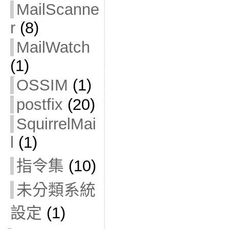
MailScanne
r
(8)
MailWatch
(1)
OSSIM
(1)
postfix
(20)
SquirrelMai
l
(1)
指令集
(10)
未分類系統
設定
(1)