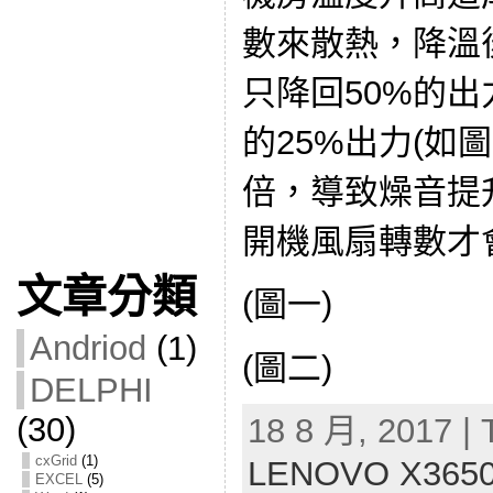
數來散熱，降溫
只降回50%的出力
的25%出力(如圖
倍，導致燥音提
開機風扇轉數才
文章分類
(圖一)
Andriod
(1)
(圖二)
DELPHI
(30)
18 8 月, 2017 | 
cxGrid
(1)
LENOVO X36
EXCEL
(5)