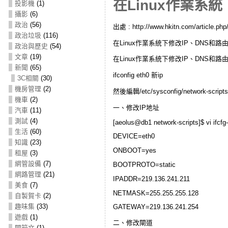
在Linux作業系
投影機
(1)
攝影
(6)
政治
(56)
出處 : http://www.hkitn.com/article.php
政治垃圾
(116)
在Linux作業系統下修改IP、DNS和路
政治與歷史
(54)
文章
(19)
在Linux作業系統下修改IP、DNS和路
新聞
(65)
ifconfig eth0 新ip
3C相關
(30)
機房管理
(2)
然後編輯/etc/sysconfig/network-script
機車
(2)
一、修改IP地址
汽車
(11)
測試
(4)
[aeolus@db1 network-scripts]$ vi ifcfg
生活
(60)
DEVICE=eth0
知識
(23)
ONBOOT=yes
租屋
(3)
網管設備
(7)
BOOTPROTO=static
網路管理
(21)
IPADDR=219.136.241.211
美食
(7)
NETMASK=255.255.255.128
自製賀卡
(2)
趣味集
(33)
GATEWAY=219.136.241.254
遊戲
(1)
二、修改閘道
開箱文
(1)