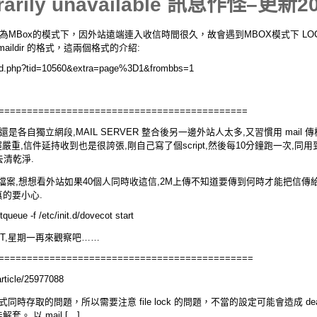
rarily unavailable 訊息作怪–更新2
Postfix為MBox的模式下，因外站遠端連入收信時間很久，故會遇到MBOX模式下
maildir 的格式，這兩個格式的介紹:
read.php?tid=10560&extra=page%3D1&frombbs=1
============================================
各自獨立網段,MAIL SERVER 整合後另一邊外站人太多,又習慣用 mail 傳
重,信件延持收到也是很誇張,剛自己寫了個script,然後每10分鐘跑一次,同用
去清乾淨.
檔案,想想看外站如果40個人同時收這信,2M上傳不知道要傳到何時才能把信
真的要小心.
tqueue -f /etc/init.d/dovecot start
PT,星期一再來觀察吧……
=============================================
ticle/25977088
程式同時存取的問題，所以需要注意 file lock 的問題，不當的設定可能會造成 dead
才能解套。 以 mail […]