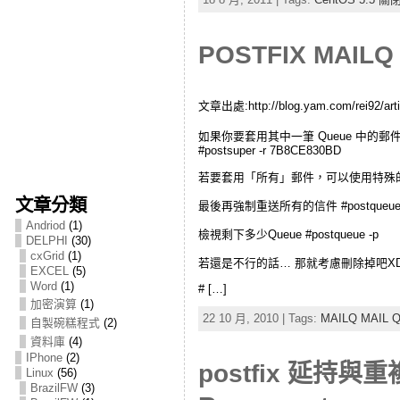
POSTFIX MAIL
文章出處:http://blog.yam.com/rei92/arti
如果你要套用其中一筆 Queue 中的郵件，
#postsuper -r 7B8CE830BD
若要套用「所有」郵件，可以使用特殊的 ALL 關
文章分類
最後再強制重送所有的信件 #postqueue 
Andriod
(1)
檢視剩下多少Queue #postqueue -p
DELPHI
(30)
cxGrid
(1)
若還是不行的話… 那就考慮刪除掉吧X
EXCEL
(5)
Word
(1)
# […]
加密演算
(1)
22 10 月, 2010 | Tags:
MAILQ MAIL 
自製碗糕程式
(2)
資料庫
(4)
IPhone
(2)
postfix 延持與重複收
Linux
(56)
BrazilFW
(3)