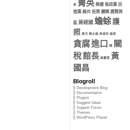
菁英
蔡嬤 執政黨 民
車
進黨 綠共 投票 邏輯 選賢與
蟾蜍
護
蔣經國
能
照
貪污 陳水扁 吳淑珍 扁家
貪腐
進口
關
錢
稅
館長
黃
高畫質
國昌
Blogroll
Development Blog
Documentation
Plugins
Suggest Ideas
Support Forum
Themes
WordPress Planet