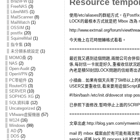
Resource tempo
BrazilFW
(1)
FreeNAS
(3)
LibreNMS
(1)
使用/etc/aliases的群組方式，在
MailScanner
(8)
LOCK的最根本方式就是把 Mbox 改為 
MailWatch
(1)
OSSIM
(1)
http://www.extmail.org/forum/viewth
postfix
(20)
SquirrelMail
(1)
今天晚上在花時間轉格式看看。
指令集
(10)
============================
未分類系統設定
(1)
MOMO桑
(2)
最近我又遇到這個問題,兩間公司合併但還是
NAS
(2)
係,每封信一卡就是好久,重複收信狀況超嚴
Open-Audit
(2)
內老是積50封因LOCK問題的信給寄出
OpenVPN
(2)
PC零組件
(2)
小插曲…如果有個天兵寄了5MB以上的
RouterOS
(3)
USER又要重收信,看來要用這個Script
SERVER
(10)
#!/bin/bash /etc/init.d/dovecot stop pos
SOPHOS XG
(2)
SQL資料庫
(12)
已參照下面修改,暫時停止上面的SCRI
Uncategorized
(2)
============================
VMware虛擬機器
(57)
W124
(16)
文章出處:http://blog.yam.com/ymwen/ar
Windows
(99)
AD
(7)
mail 的 mbox 檔案由於有可能有兩支
DOS
(2)
service 或將 lock 的 process kill 掉