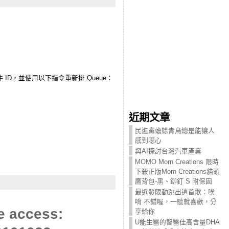
郵件 ID，並使用以下指令重新排 Queue：
近期文章
民進黨蟾蜍青鳥總是能讓人
感到噁心
與AI探討台灣汽車產業
MOMO Morn Creations 限時
下殺正版Morn Creations貓頭
鷹背包-黑、鉚釘 S 附保固
最近發限動跳出這首歌：唉
唷 不錯喔，一聽就喜歡，分
e access:
享給你
U能生醫的智醫佳高含量DHA