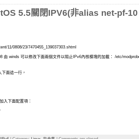
ntOS 5.5關閉IPV6(非alias net-pf-10 
nt/11/0808/23/7470455_139037303.shtml
/07/08 由 winds 可以修改下面兩個文件以阻止IPv6內核模塊的加載： /etc/modpro
在其中加入下面這一行，
rk 在其中加入下面配置項：
o
IPv6
| Category:
Linux
,
指令集
|
Comments are closed