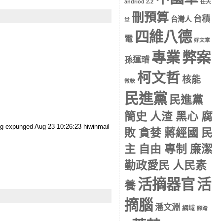
andriod 2.2
任天
刪預算
台積
台灣人
堂
四維八德
電
好文章
專業
弊案
孫運璿
柯文哲
核能
微軟
民進黨
民進黨
簡史 人渣 黑心 腐
ng expunged Aug 23 10:26:23 hiwinmail
敗 貪婪 蔣經國 民
主 自由 專制 廉潔
勤政愛民 人民素
活摘器官
活
養
摘腦
潘文淵
網域
腳踏