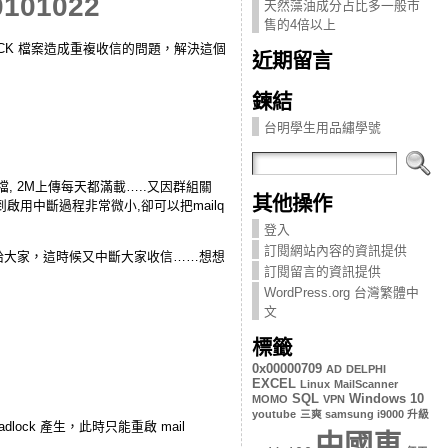
0101022
天然藻油成分占比多一般市
售的4倍以上
 LOCK 檔案造成重複收信的問題，解決這個
近期留言
鍊結
台明學生用品繡學號
檔, 2M上傳每天都滿載…..又因群組關
其他操作
到啟用中斷過程非常微小,卻可以把mailq
登入
訂閱網站內容的資訊提供
傳給大家，這時候又中斷大家收信……想想
訂閱留言的資訊提供
WordPress.org 台灣繁體中
文
標籤
0x00000709
AD
DELPHI
EXCEL
Linux
MailScanner
SQL
Windows 10
MOMO
VPN
youtube
三爽 samsung i9000 升級
lock 產生，此時只能重啟 mail
中國車