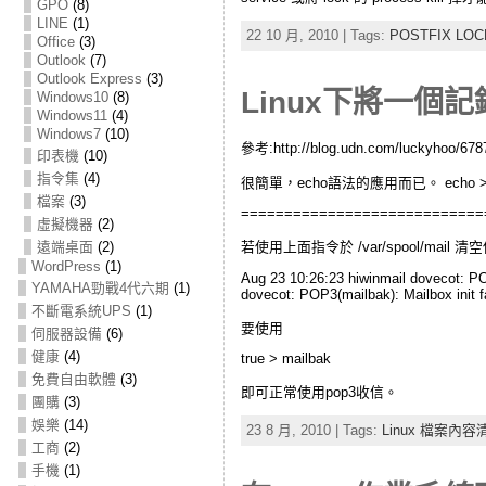
GPO
(8)
LINE
(1)
22 10 月, 2010 | Tags:
POSTFIX L
Office
(3)
Outlook
(7)
Outlook Express
(3)
Linux下將一個
Windows10
(8)
Windows11
(4)
Windows7
(10)
參考:http://blog.udn.com/luckyhoo/678
印表機
(10)
指令集
(4)
很簡單，echo語法的應用而已。 echo > te
檔案
(3)
============================
虛擬機器
(2)
遠端桌面
(2)
若使用上面指令於 /var/spool/mail
WordPress
(1)
Aug 23 10:26:23 hiwinmail dovecot: PO
YAMAHA勁戰4代六期
(1)
dovecot: POP3(mailbak): Mailbox init fa
不斷電系統UPS
(1)
要使用
伺服器設備
(6)
健康
(4)
true > mailbak
免費自由軟體
(3)
即可正常使用pop3收信。
團購
(3)
娛樂
(14)
23 8 月, 2010 | Tags:
Linux 檔案內容
工商
(2)
手機
(1)