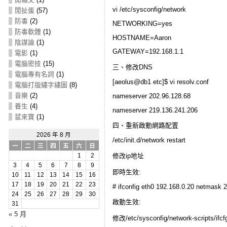
vi /etc/sysconfig/network
閒扯蛋
(57)
防毒
(2)
NETWORKING=yes
防毒軟體
(1)
HOSTNAME=Aaron
陰謀論
(1)
GATEWAY=192.168.1.1
電影
(1)
電腦密技
(15)
三、修改DNS
電腦專有名詞
(1)
[aeolus@db1 etc]$ vi resolv.conf
電腦打版繡字繡圖
(8)
音樂
(2)
nameserver 202.96.128.68
養生
(4)
nameserver 219.136.241.206
鼠來寶
(1)
四、重新啟動網路配置
2026 年 8 月
/etc/init.d/network restart
一
二
三
四
五
六
日
修改ip地址
1
2
3
4
5
6
7
8
9
即時生效:
10
11
12
13
14
15
16
17
18
19
20
21
22
23
# ifconfig eth0 192.168.0.20 netmask 
24
25
26
27
28
29
30
啟動生效:
31
« 5 月
修改/etc/sysconfig/network-scripts/ifcf