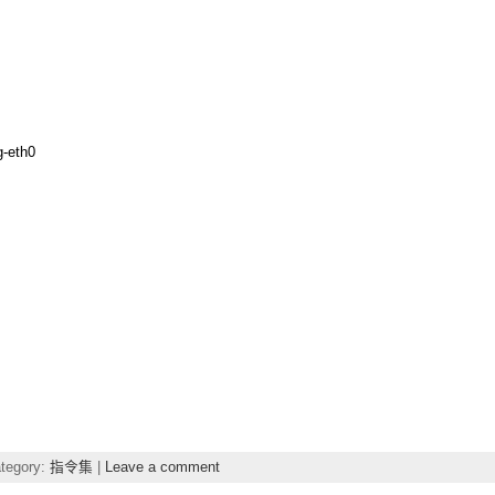
g-eth0
tegory:
指令集
|
Leave a comment