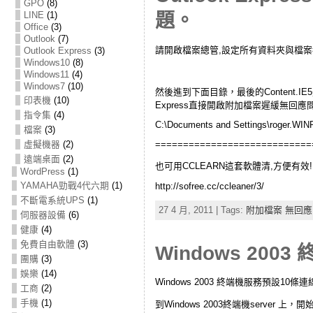
GPO
(8)
LINE
(1)
題。
Office
(3)
Outlook
(7)
請開啟檔案總管,設定所有資料夾與檔
Outlook Express
(3)
Windows10
(8)
Windows11
(4)
Windows7
(10)
然後進到下面目錄，最後的Content.I
印表機
(10)
Express直接開啟附加檔案遲緩無回應
指令集
(4)
C:\Documents and Settings\roger.WINP
檔案
(3)
虛擬機器
(2)
============================
遠端桌面
(2)
也可用CCLEARN這套軟體清,方便有效!
WordPress
(1)
YAMAHA勁戰4代六期
(1)
http://sofree.cc/ccleaner/3/
不斷電系統UPS
(1)
27 4 月, 2011 | Tags:
附加檔案 無回應
伺服器設備
(6)
健康
(4)
免費自由軟體
(3)
Windows 20
團購
(3)
娛樂
(14)
Windows 2003 終端機服務預設10條
工商
(2)
手機
(1)
到Windows 2003終端機server 上，開