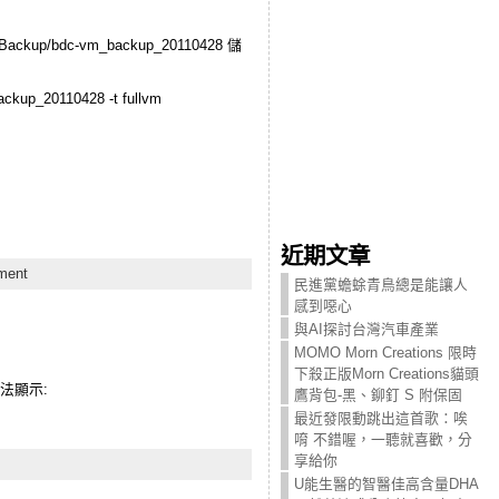
ackup/bdc-vm_backup_20110428 儲
ackup_20110428 -t fullvm
近期文章
ment
民進黨蟾蜍青鳥總是能讓人
感到噁心
與AI探討台灣汽車產業
MOMO Morn Creations 限時
下殺正版Morn Creations貓頭
無法顯示:
鷹背包-黑、鉚釘 S 附保固
最近發限動跳出這首歌：唉
唷 不錯喔，一聽就喜歡，分
享給你
U能生醫的智醫佳高含量DHA