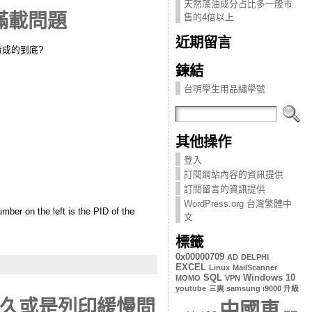
天然藻油成分占比多一般市
ng滿載問題
售的4倍以上
近期留言
西造成的到底?
鍊結
台明學生用品繡學號
其他操作
登入
訂閱網站內容的資訊提供
訂閱留言的資訊提供
WordPress.org 台灣繁體中
mber on the left is the PID of the
文
標籤
0x00000709
AD
DELPHI
EXCEL
Linux
MailScanner
SQL
Windows 10
MOMO
VPN
youtube
三爽 samsung i9000 升級
應很久或是列印緩慢問
中國車