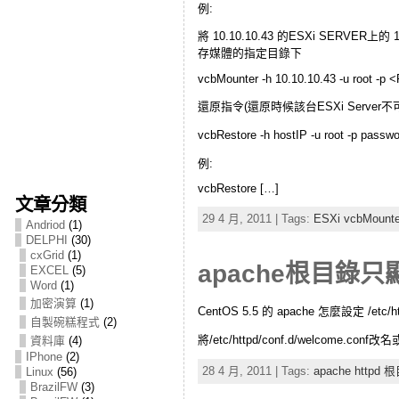
例:
將 10.10.10.43 的ESXi SERVER上的 1
存媒體的指定目錄下
vcbMounter -h 10.10.10.43 -u root -p
還原指令(還原時候該台ESXi Server不
vcbRestore -h hostIP -u root -p pa
例:
vcbRestore […]
文章分類
29 4 月, 2011 | Tags:
ESXi vcbMoun
Andriod
(1)
DELPHI
(30)
cxGrid
(1)
apache根目錄
EXCEL
(5)
Word
(1)
加密演算
(1)
CentOS 5.5 的 apache 怎麼設定 /
自製碗糕程式
(2)
將/etc/httpd/conf.d/welcome.
資料庫
(4)
IPhone
(2)
28 4 月, 2011 | Tags:
apache httpd
Linux
(56)
BrazilFW
(3)