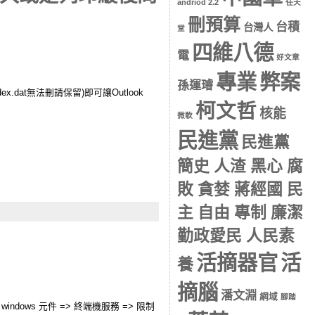
andriod 2.2
任天
刪預算
台積
台灣人
堂
四維八德
電
好文章
專業
弊案
孫運璿
dat無法刪請保留)即可讓Outlook
柯文哲
核能
微軟
民進黨
民進黨
簡史 人渣 黑心 腐
敗 貪婪 蔣經國 民
主 自由 專制 廉潔
勤政愛民 人民素
活摘器官
活
養
摘腦
潘文淵
網域
腳踏
 windows 元件 => 終端機服務 => 限制