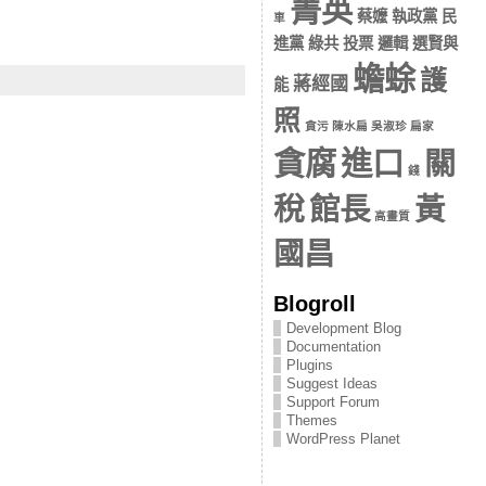
菁英
蔡嬤 執政黨 民
車
進黨 綠共 投票 邏輯 選賢與
蟾蜍
護
蔣經國
能
照
貪污 陳水扁 吳淑珍 扁家
貪腐
進口
關
錢
稅
館長
黃
高畫質
國昌
Blogroll
Development Blog
Documentation
Plugins
Suggest Ideas
Support Forum
Themes
WordPress Planet