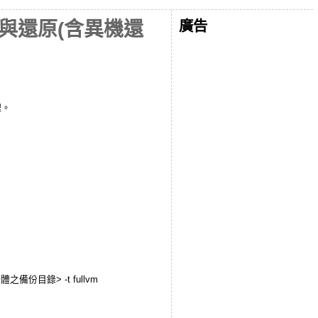
廣告
上備份與還原(含異機還
理。
存媒體之備份目錄> -t fullvm