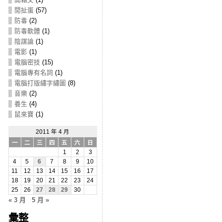
閒扯蛋
(57)
防毒
(2)
防毒軟體
(1)
陰謀論
(1)
電影
(1)
電腦密技
(15)
電腦專有名詞
(1)
電腦打版繡字繡圖
(8)
音樂
(2)
養生
(4)
鼠來寶
(1)
2011 年 4 月
一
二
三
四
五
六
日
1
2
3
4
5
6
7
8
9
10
11
12
13
14
15
16
17
18
19
20
21
22
23
24
25
26
27
28
29
30
« 3 月
5 月 »
彙整