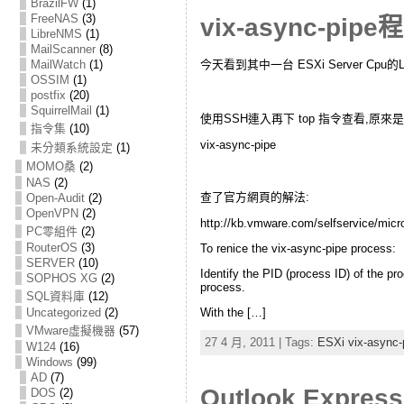
BrazilFW
(1)
FreeNAS
(3)
vix-async-pip
LibreNMS
(1)
MailScanner
(8)
MailWatch
(1)
今天看到其中一台 ESXi Server C
OSSIM
(1)
postfix
(20)
SquirrelMail
(1)
使用SSH連入再下 top 指令查看,原
指令集
(10)
vix-async-pipe
未分類系統設定
(1)
MOMO桑
(2)
NAS
(2)
查了官方網頁的解法:
Open-Audit
(2)
OpenVPN
(2)
http://kb.vmware.com/selfservice/mi
PC零組件
(2)
RouterOS
(3)
To renice the vix-async-pipe process:
SERVER
(10)
Identify the PID (process ID) of the pr
SOPHOS XG
(2)
process.
SQL資料庫
(12)
With the […]
Uncategorized
(2)
VMware虛擬機器
(57)
27 4 月, 2011 | Tags:
ESXi vix-asyn
W124
(16)
Windows
(99)
AD
(7)
Outlook E
DOS
(2)