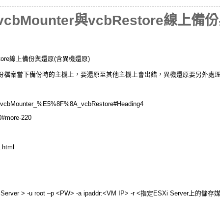
使用vcbMounter與vcbRestore線
bRestore線上備份與還原(含異機還原)
份檔案當下備份時的主機上，要還原至其他主機上會出錯，異機還原要另外處
ki.pl?vcbMounter_%E5%8F%8A_vcbRestore#Heading4
20#more-220
.html
rver > -u root –p <PW> -a ipaddr:<VM IP> -r <指定ESXi Server上的儲