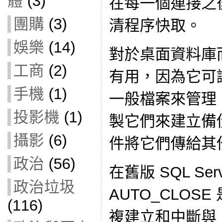
體
(3)
在每一個連接之
團購
(3)
清程序快取。
娛樂
(14)
對於桌面資料庫
工商
(2)
有用，因為它可
手機
(1)
一般檔案來管理
投影機
(1)
製它們來建立備
攝影
(6)
件將它們傳給其
政治
(56)
在舊版 SQL Ser
政治垃圾
AUTO_CLOS
(116)
複建立和中斷與 Dat