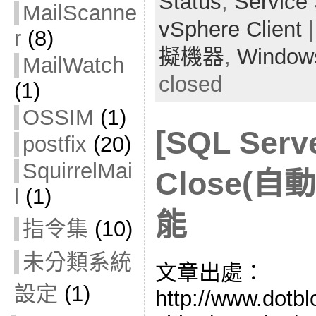
Status
,
Service 
MailScanne
vSphere Client
|
r
(8)
擬機器
,
Window
MailWatch
closed
(1)
OSSIM
(1)
[SQL Serv
postfix
(20)
SquirrelMai
Close(自
l
(1)
能
指令集
(10)
未分類系統
文章出處：
設定
(1)
http://www.dotb