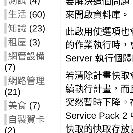
測試
(4)
要解決這個問題，
生活
(60)
來開啟資料庫。
知識
(23)
此啟用使選項也
租屋
(3)
的作業執行時，會
網管設備
Server 執行
(7)
若清除計畫快取
網路管理
續執行計畫，而
(21)
突然暫時下降。在 SQ
美食
(7)
Service Pa
自製賀卡
快取的快取存放區，
(2)