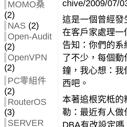
chive/2009/07/0
MOMO桑
(2)
這是一個曾經發
NAS
(2)
在客戶家處理一
Open-Audit
告知：你們的系
(2)
OpenVPN
了不少，每個動作
(2)
鐘，我心想：我
PC零組件
西吧。
(2)
本著追根究柢的
RouterOS
(3)
勒：最近有人做
SERVER
DBA有改設定嗎