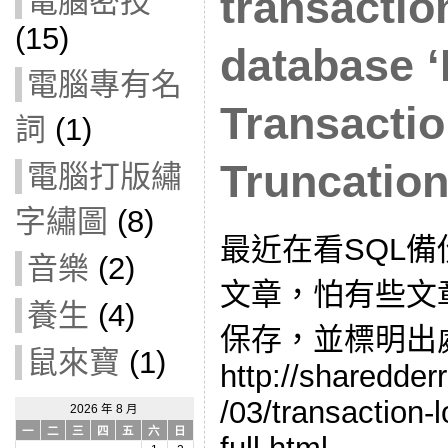
transactio
電腦密技
(15)
database ‘
電腦專有名
Transacti
詞
(1)
Truncatio
電腦打版繡
字繡圖
(8)
最近在看SQL
音樂
(2)
文章，怕有些文
養生
(4)
保存，並標明出
鼠來寶
(1)
http://sharedder
/03/transaction-l
2026 年 8 月
一
二
三
四
五
六
日