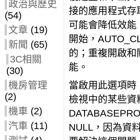
政治與歷史
接的應用程式存
(54)
可能會降低效能。從 
文章
(19)
開始，AUTO_C
新聞
(65)
的；重複開啟和
3C相關
能。
(30)
當啟用此選項時，sy
機房管理
(2)
檢視中的某些資
機車
(2)
DATABASEPR
汽車
(11)
NULL，因為資