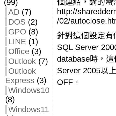
個連結，講的蠻
(99)
http://sharedder
AD
(7)
/02/autoclose.ht
DOS
(2)
GPO
(8)
針對這個設定有
LINE
(1)
SQL Server 2
Office
(3)
database時
Outlook
(7)
Server 200
Outlook
Express
(3)
OFF。
Windows10
(8)
Windows11