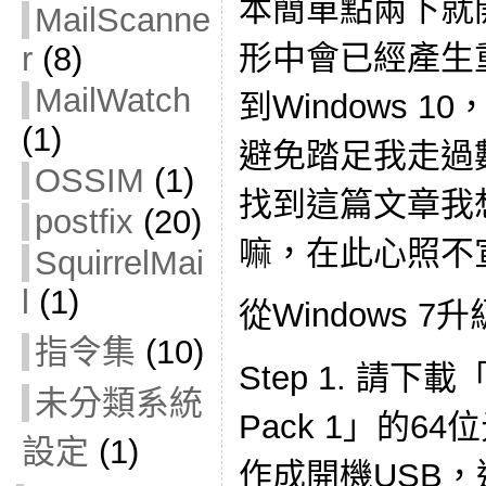
本簡單點兩下就
MailScanne
形中會已經產生
r
(8)
MailWatch
到Windows 
(1)
避免踏足我走過
OSSIM
(1)
找到這篇文章我
postfix
(20)
嘛，在此心照不
SquirrelMai
l
(1)
從Windows 7升
指令集
(10)
Step 1. 請下載「W
未分類系統
Pack 1」的6
設定
(1)
作成開機USB，進