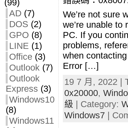
錯誤碼：0x80072F
(99)
AD
(7)
We’re not sure 
DOS
(2)
we’re unable to r
GPO
(8)
PC. If you conti
problems, refere
LINE
(1)
when contacting
Office
(3)
Error […]
Outlook
(7)
Outlook
19 7 月, 2022 | 
Express
(3)
0x20000
,
Windo
Windows10
級
| Category:
W
(8)
Windows7
|
Com
Windows11