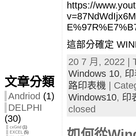
https://www.you
v=87NdWdIjx6
E%97R%E7%B
這部分確定 WIN
20 7 月, 2022 | 
Windows 10
,
印
文章分類
路印表機
| Cate
Andriod
(1)
Windows10
,
印
DELPHI
closed
(30)
cxGrid
(1)
如何從Win
EXCEL
(5)