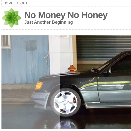
HOME
ABOUT
No Money No Honey
Just Another Beginning