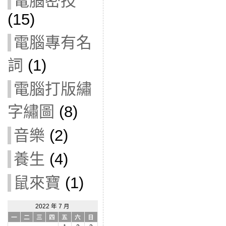
電腦密技
(15)
電腦專有名
詞
(1)
電腦打版繡
字繡圖
(8)
音樂
(2)
養生
(4)
鼠來寶
(1)
2022 年 7 月
一
二
三
四
五
六
日