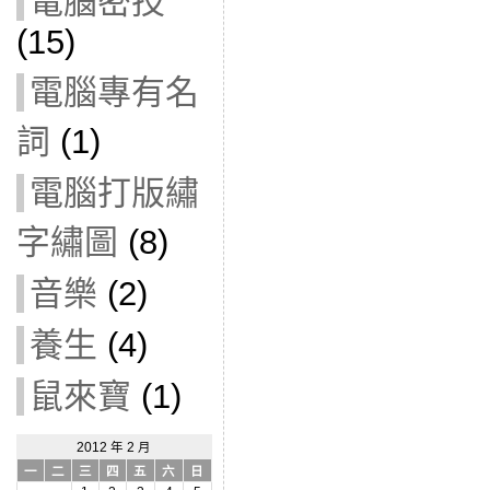
電腦密技
(15)
電腦專有名
詞
(1)
電腦打版繡
字繡圖
(8)
音樂
(2)
養生
(4)
鼠來寶
(1)
2012 年 2 月
一
二
三
四
五
六
日