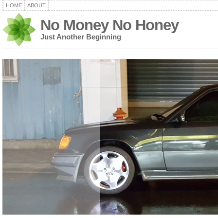
HOME
ABOUT
No Money No Honey
Just Another Beginning