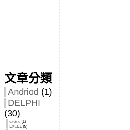
文章分類
Andriod
(1)
DELPHI
(30)
cxGrid
(1)
EXCEL
(5)