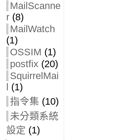
MailScanne
r
(8)
MailWatch
(1)
OSSIM
(1)
postfix
(20)
SquirrelMai
l
(1)
指令集
(10)
未分類系統
設定
(1)