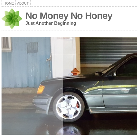
HOME
ABOUT
No Money No Honey
Just Another Beginning