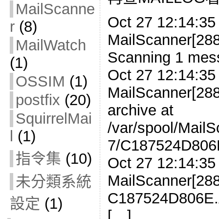
MailScanne
Oct 27 12:14:35
r
(8)
MailScanner[288
MailWatch
Scanning 1 mes
(1)
Oct 27 12:14:35
OSSIM
(1)
MailScanner[28
postfix
(20)
archive at
SquirrelMai
/var/spool/Mail
l
(1)
7/C187524D806E
指令集
(10)
Oct 27 12:14:35
MailScanner[28
未分類系統
C187524D806E.
設定
(1)
[…]