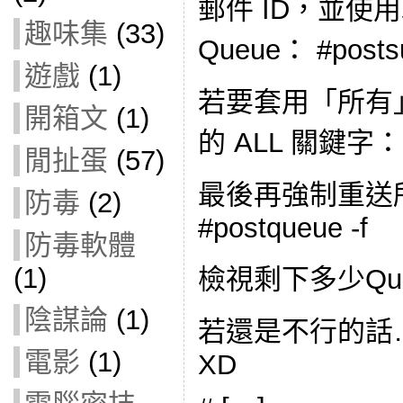
郵件 ID，並使
趣味集
(33)
Queue： #posts
遊戲
(1)
若要套用「所有
開箱文
(1)
的 ALL 關鍵字： #p
閒扯蛋
(57)
最後再強制重送
防毒
(2)
#postqueue -f
防毒軟體
(1)
檢視剩下多少Queue
陰謀論
(1)
若還是不行的話
電影
(1)
XD