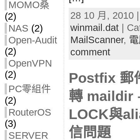
MOMO桑
28 10 月, 2010 |
(2)
winmail.dat
| Ca
NAS
(2)
MailScanner
,
電
Open-Audit
(2)
comment
OpenVPN
(2)
Postfix
PC零組件
轉 maildi
(2)
LOCK與a
RouterOS
(3)
信問題
SERVER