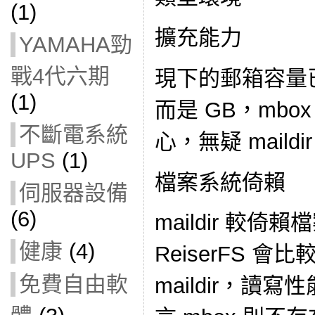
(1)
擴充能力
YAMAHA勁
戰4代六期
現下的郵箱容量已
(1)
而是 GB，mb
不斷電系統
心，無疑 maild
UPS
(1)
檔案系統倚賴
伺服器設備
(6)
maildir 較
健康
(4)
ReiserFS 
免費自由軟
maildir，讀