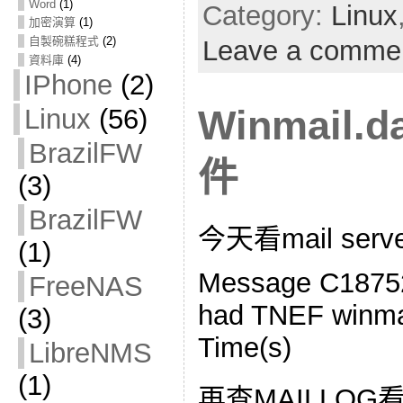
Word
(1)
Category:
Linux
加密演算
(1)
自製碗糕程式
(2)
Leave a comme
資料庫
(4)
IPhone
(2)
Winmail.
Linux
(56)
BrazilFW
件
(3)
BrazilFW
今天看mail ser
(1)
Message C1875
FreeNAS
had TNEF winmai
(3)
Time(s)
LibreNMS
(1)
再查MAILLOG看