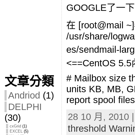
GOOGLE了一
在 [root@mail ~]
/usr/share/logwa
es/sendmail-la
<==CentOS 
# Mailbox size t
文章分類
units KB, MB, GB
Andriod
(1)
report spool file
DELPHI
28 10 月, 2010 
(30)
threshold Warni
cxGrid
(1)
EXCEL
(5)