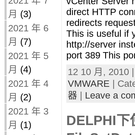
2021 年 7
vCenter Server r
direct HTTP con
月
(3)
redirects reque
2021 年 6
This is useful if
月
(7)
http://server inst
port 389 This po
2021 年 5
月
(4)
12 10 月, 2010 
2021 年 4
VMWARE
| Cat
器
|
Leave a co
月
(2)
2021 年 3
DELPHI
月
(1)