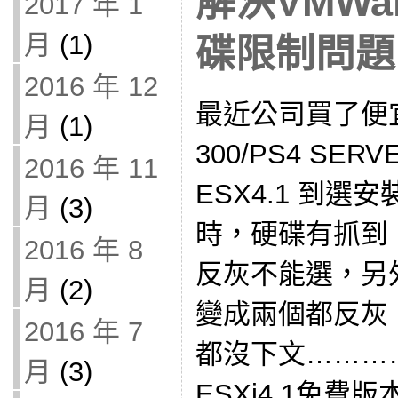
解決VMWar
2017 年 1
月
(1)
碟限制問題
2016 年 12
最近公司買了便宜的
月
(1)
300/PS4 SE
2016 年 11
ESX4.1 到
月
(3)
時，硬碟有抓到 L
2016 年 8
反灰不能選，另
月
(2)
變成兩個都反灰
2016 年 7
都沒下文………
月
(3)
ESXi4.1免