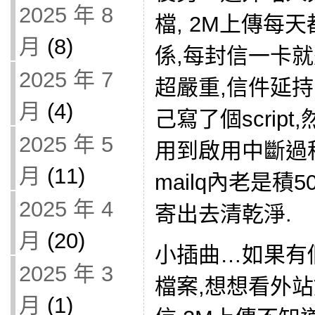
2025 年 8
檔, 2M上傳每
月
(8)
係,每封信一卡
2025 年 7
超嚴重,信件延
月
(4)
己寫了個scrip
2025 年 5
用到啟用中斷過
月
(11)
mailq內老是積
2025 年 4
寄出去清乾淨.
月
(20)
小插曲…如果有
2025 年 3
檔案,想想看外站
月
(1)