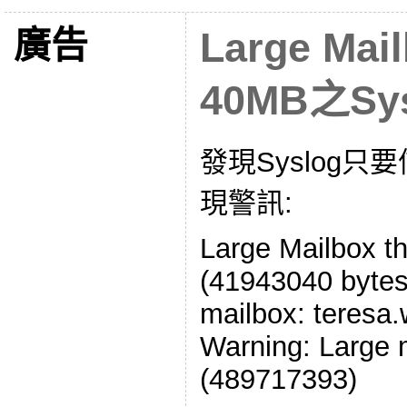
廣告
Large Mail
40MB之Sy
發現Syslog只
現警訊:
Large Mailbox t
(41943040 byte
mailbox: teres
Warning: Large 
(489717393)