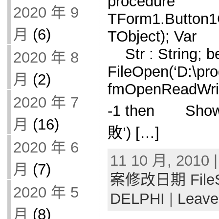
procedure
2020 年 9
TForm1.Button1C
月
(6)
TObject); Var F
Str : String; 
2020 年 8
FileOpen(‘D:\prog
月
(2)
fmOpenReadWrit
2020 年 7
-1 then Sho
月
(16)
敗’) […]
2020 年 6
11 10 月, 2010 
月
(7)
案修改日期 FileS
2020 年 5
DELPHI
|
Leave
月
(8)