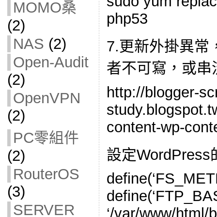
sudo yum replac
MOMO桑
php53
(2)
NAS
(2)
7.更新外掛異
Open-Audit
者不可寫，或串
(2)
http://blogger-scr
OpenVPN
study.blogspot.
(2)
content-wp-cont
PC零組件
設定WordPress的w
(2)
RouterOS
define(‘FS_METHO
(3)
define(‘FTP_BA
SERVER
‘/var/www/html/bl