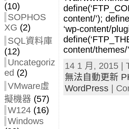
(10)
define(‘FTP_CO
SOPHOS
content/’); def
XG
(2)
‘wp-content/plugi
define(‘FTP_TH
SQL資料庫
content/themes/’
(12)
Uncategoriz
14 1 月, 2015 | 
ed
(2)
無法自動更新 P
VMware虛
WordPress
|
Co
擬機器
(57)
W124
(16)
Windows