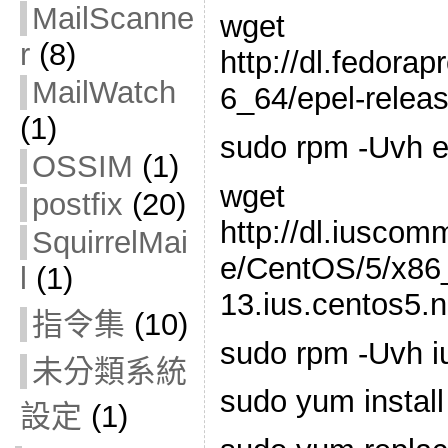
MailScanne
wget
r
(8)
http://dl.fedorap
MailWatch
6_64/epel-relea
(1)
sudo rpm -Uvh e
OSSIM
(1)
wget
postfix
(20)
http://dl.iuscom
SquirrelMai
e/CentOS/5/x86_
l
(1)
13.ius.centos5.
指令集
(10)
sudo rpm -Uvh i
未分類系統
sudo yum install
設定
(1)