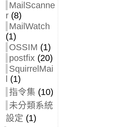
MailScanne
r
(8)
MailWatch
(1)
OSSIM
(1)
postfix
(20)
SquirrelMai
l
(1)
指令集
(10)
未分類系統
設定
(1)