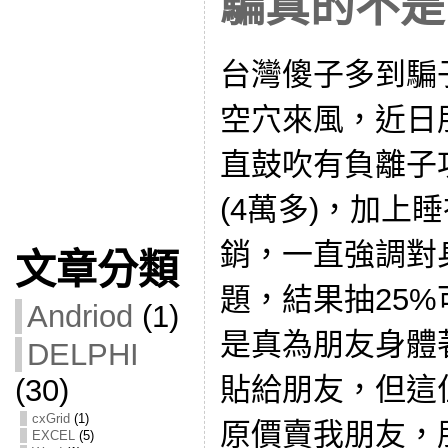
騙真的不是
台灣傻子多到騙
空穴來風，近日
直鼓吹有負離子
(4萬多)，加上
銷，一直強調對
文章分類
題，結果抽25%
Andriod
(1)
是真為朋友身體
DELPHI
貼給朋友，但這
(30)
cxGrid
(1)
原價賣我朋友，
EXCEL
(5)