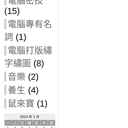
電腦密技
(15)
電腦專有名
詞
(1)
電腦打版繡
字繡圖
(8)
音樂
(2)
養生
(4)
鼠來寶
(1)
2024 年 1 月
一
二
三
四
五
六
日