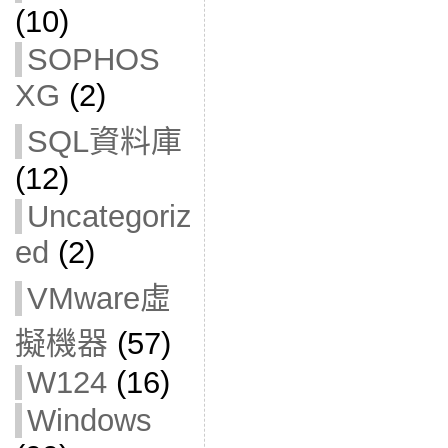
(10)
SOPHOS
XG
(2)
SQL資料庫
(12)
Uncategoriz
ed
(2)
VMware虛
擬機器
(57)
W124
(16)
Windows