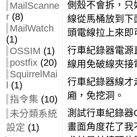
側殼不會拆，只
MailScanne
r
(8)
線從馬桶放到下
MailWatch
頭電線拉上來即
(1)
行車紀錄器電源
OSSIM
(1)
postfix
(20)
線用免破線夾接
SquirrelMai
行車紀錄器線才
l
(1)
廂，免挖洞。
指令集
(10)
測試行車紀錄器
未分類系統
畫面角度花了我
設定
(1)