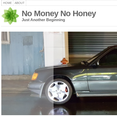
HOME
ABOUT
No Money No Honey
Just Another Beginning