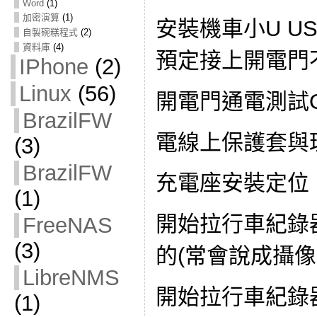
Word
(1)
加密演算
(1)
安裝機車小U U
自製碗糕程式
(2)
資料庫
(4)
預定接上開電門
IPhone
(2)
Linux
(56)
開電門通電測試
BrazilFW
電線上保護套與
(3)
BrazilFW
充電座安裝定位
(1)
開始拉行車紀錄
FreeNAS
(3)
的(常會說成攝像
LibreNMS
開始拉行車紀錄
(1)