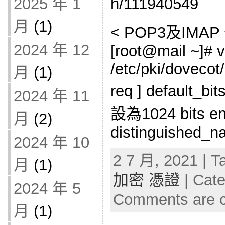
2025 年 1
h/111940549
月
(1)
< POP3及IMAP
2024 年 12
[root@mail ~]# v
/etc/pki/dovecot
月
(1)
req ] default
2024 年 11
設為1024 bits en
月
(2)
distinguished_n
2024 年 10
2 7 月, 2021 | T
月
(1)
加密 憑證
| Cat
2024 年 5
Comments are c
月
(1)