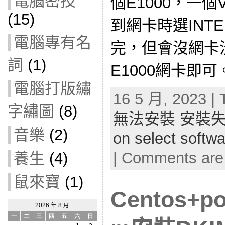
電腦密技
個E1000，一個
(15)
到網卡時選INT
電腦專有名
完，但會沒網卡
詞
(1)
E1000網卡即可
電腦打版繡
16 5 月, 2023 | 
字繡圖
(8)
無法安裝 安裝失敗 In
音樂
(2)
on select softw
|
Comments are
養生
(4)
鼠來寶
(1)
Centos+po
2026 年 8 月
一
二
三
四
五
六
日