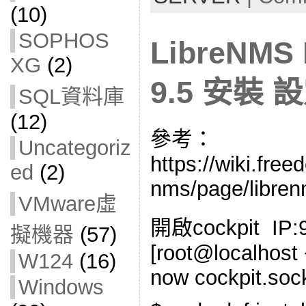
(10)
SOPHOS
LibreNMS 
XG
(2)
9.5 安裝 
SQL資料庫
(12)
參考：
Uncategoriz
https://wiki.fre
ed
(2)
nms/page/libren
VMware虛
開啟cockpit IP:
擬機器
(57)
[root@localhost 
W124
(16)
now cockpit.soc
Windows