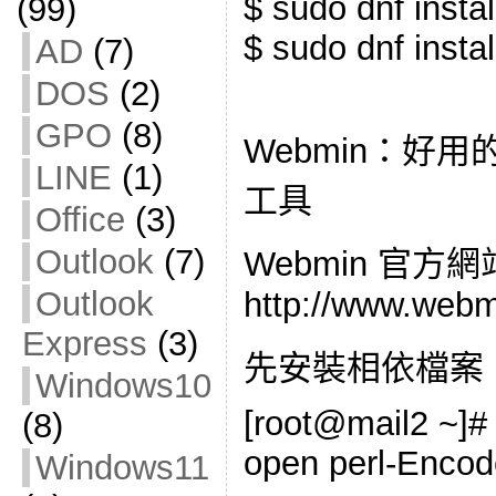
$ sudo dnf instal
(99)
$ sudo dnf insta
AD
(7)
DOS
(2)
GPO
(8)
Webmin：好
LINE
(1)
工具
Office
(3)
Outlook
(7)
Webmin 官方
Outlook
http://www.web
Express
(3)
先安裝相依檔案
Windows10
[root@mail2 ~]# dn
(8)
open perl-Encod
Windows11