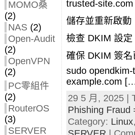
trusted-site.com
MOMO桑
(2)
儲存並重新啟動 Ma
NAS
(2)
檢查 DKIM 設定
Open-Audit
(2)
確保 DKIM 
OpenVPN
sudo opendkim-t
(2)
example.com […
PC零組件
(2)
29 5 月, 2025 | 
RouterOS
Phishing Fraud 
(3)
Category:
Linux
SERVER
SERVER
|
Comm