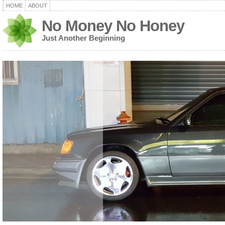
HOME
ABOUT
No Money No Honey
Just Another Beginning