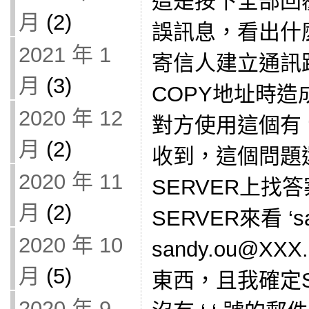
這是按下全部回
月
(2)
誤訊息，看出什
2021 年 1
寄信人建立通訊路
月
(3)
COPY地址時造
2020 年 12
對方使用這個有 
月
(2)
收到，這個問題
2020 年 11
SERVER上找
月
(2)
SERVER來看 ‘sa
2020 年 10
sandy.ou@X
月
(5)
東西，且我確定S
2020 年 9