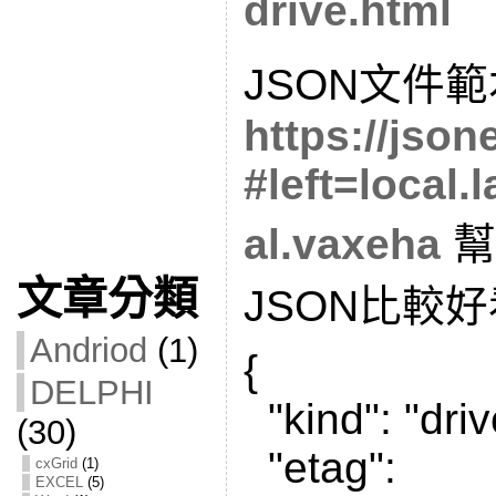
drive.html
JSON文件範
https://json
#left=local.
al.vaxeha
幫
文章分類
JSON比較好
Andriod
(1)
{
DELPHI
"kind": "drive
(30)
"etag":
cxGrid
(1)
EXCEL
(5)