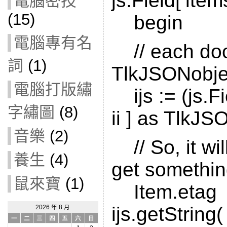
js.Field[‘ite
電腦密技
(15)
begin
電腦專有名
// each doc
詞
(1)
TlkJSONobj
電腦打版繡
ijs := (js.Fi
字繡圖
(8)
ii ] as TlkJS
音樂
(2)
// So, it wil
養生
(4)
get somethin
鼠來寶
(1)
Item.eta
ijs.getString( 
2026 年 8 月
一
二
三
四
五
六
日