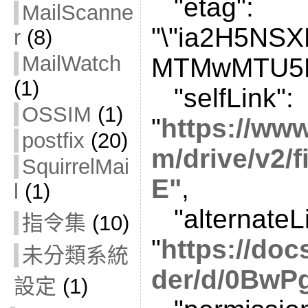
"etag":
MailScanne
"\"ia2H5NS
r
(8)
MailWatch
MTMwMTU5M
(1)
"selfLink":
OSSIM
(1)
"
https://ww
postfix
(20)
m/drive/v2/
SquirrelMai
E"
,
l
(1)
"alternateLi
指令集
(10)
"
https://doc
未分類系統
der/d/0BwPg
設定
(1)