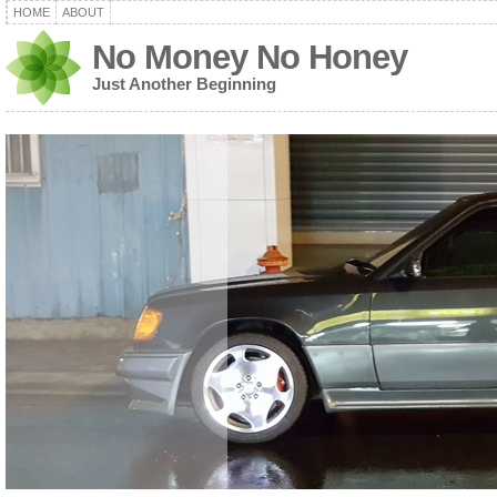
HOME
ABOUT
No Money No Honey
Just Another Beginning