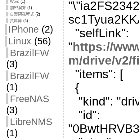
Word
(1)
"\"ia2FS23
加密演算
(1)
自製碗糕程式
(2)
sc1Tyua2KKA
資料庫
(4)
IPhone
(2)
"selfLink":
Linux
(56)
"
https://ww
BrazilFW
m/drive/v2/f
(3)
"items": [
BrazilFW
{
(1)
FreeNAS
"kind": "driv
(3)
"id":
LibreNMS
"0BwtHRVB3
(1)