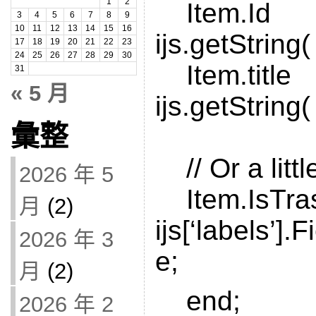
1
2
Item.Id
3
4
5
6
7
8
9
10
11
12
13
14
15
16
ijs.getString( 
17
18
19
20
21
22
23
24
25
26
27
28
29
30
Item.titl
31
« 5 月
ijs.getString( ‘
彙整
// Or a litt
2026 年 5
Item.IsTr
月
(2)
ijs[‘labels’].
2026 年 3
e;
月
(2)
end;
2026 年 2