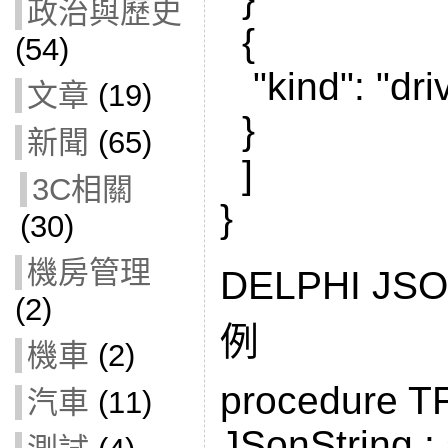
政治與歷史
{
(54)
"kind": "driv
文章
(19)
}
新聞
(65)
]
3C相關
}
(30)
機房管理
DELPHI JS
(2)
例
機車
(2)
procedure T
汽車
(11)
JSonString : s