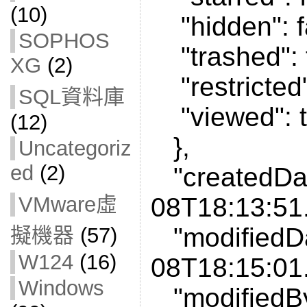
(10)
"hidden": f
SOPHOS
"trashed": f
XG
(2)
"restricted"
SQL資料庫
"viewed": t
(12)
},
Uncategoriz
ed
(2)
"createdDat
VMware虛
08T18:13:51
"modifiedDa
擬機器
(57)
W124
(16)
08T18:15:01
Windows
"modifiedBy