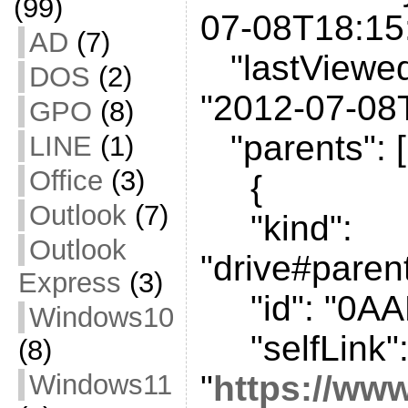
(99)
07-08T18:15
AD
(7)
"lastViewe
DOS
(2)
"2012-07-08
GPO
(8)
"parents": [
LINE
(1)
Office
(3)
{
Outlook
(7)
"kind":
Outlook
"drive#paren
Express
(3)
"id": "0AA
Windows10
"selfLink"
(8)
Windows11
"
https://ww