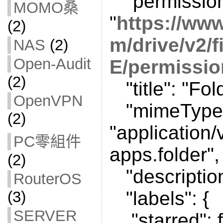
"permission
MOMO桑
"
https://ww
(2)
m/drive/v2/
NAS
(2)
Open-Audit
E/permissio
(2)
"title": "Fol
OpenVPN
"mimeType
(2)
"application
PC零組件
apps.folder",
(2)
"description
RouterOS
"labels": {
(3)
SERVER
"starred": f