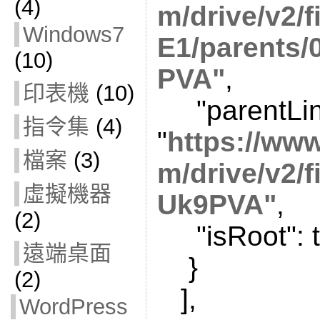
(4)
m/drive/v2/
Windows7
E1/parents
(10)
PVA"
,
印表機
(10)
"parentLin
指令集
(4)
"
https://ww
檔案
(3)
m/drive/v2/
虛擬機器
Uk9PVA"
,
(2)
"isRoot": t
遠端桌面
}
(2)
],
WordPress