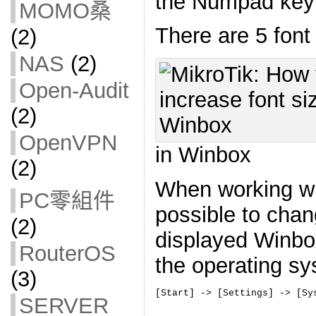
the Numpad key
MOMO桑
There are 5 font 
(2)
NAS
(2)
Open-Audit
(2)
OpenVPN
in Winbox
(2)
When working wi
PC零組件
possible to chan
(2)
displayed Winbo
RouterOS
the operating sy
(3)
[Start] -> [Settings] -> [Sy
SERVER