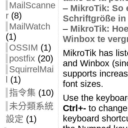
MailScanne
–
MikroTik: So 
r
(8)
Schriftgröße i
MailWatch
–
MikroTik: Hoe 
(1)
Winbox te verg
OSSIM
(1)
MikroTik has lis
postfix
(20)
and Winbox (sin
SquirrelMai
supports increa
l
(1)
font sizes.
指令集
(10)
Use the keyboar
未分類系統
Ctrl+-
to change 
keyboard shortc
設定
(1)