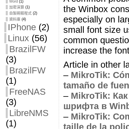
Word
(1)
the Winbox conso
加密演算
(1)
自製碗糕程式
(2)
especially on lar
資料庫
(4)
IPhone
(2)
small font size 
Linux
(56)
common question
BrazilFW
increase the fon
(3)
Article in other 
BrazilFW
–
MikroTik: Có
(1)
tamaño de fuen
FreeNAS
–
MikroTik: Ка
(3)
шрифта в Win
LibreNMS
–
MikroTik: Co
(1)
taille de la po