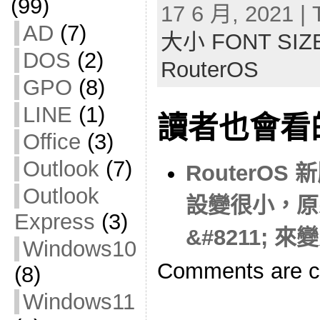
(99)
17 6 月, 2021 | 
AD
(7)
大小 FONT SIZ
DOS
(2)
RouterOS
GPO
(8)
LINE
(1)
讀者也會看
Office
(3)
Outlook
(7)
RouterOS
Outlook
設變很小，原來
Express
(3)
&#8211; 
Windows10
Comments are c
(8)
Windows11