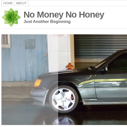
HOME
ABOUT
No Money No Honey
Just Another Beginning