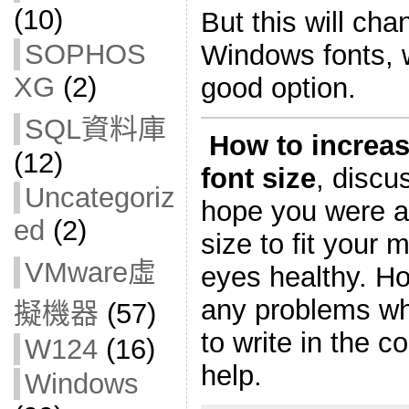
(10)
But this will cha
SOPHOS
Windows fonts, 
XG
(2)
good option.
SQL資料庫
How to increa
(12)
font size
, discus
Uncategoriz
hope you were ab
ed
(2)
size to fit your
VMware虛
eyes healthy. Ho
any problems whi
擬機器
(57)
to write in the c
W124
(16)
help.
Windows