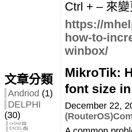
Ctrl + –
https://mhel
how-to-incre
winbox/
MikroTik: 
文章分類
font size i
Andriod
(1)
DELPHI
December 22, 2
(30)
(RouterOS)
Com
cxGrid
(1)
A common probl
EXCEL
(5)