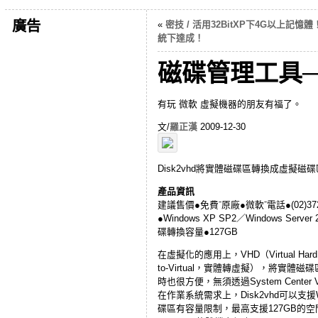
廣告
«
密技 / 活用32BitXP下4G以上記憶體！ Ga
統下達成！
磁碟管理工具─微軟
有玩 微軟 虛擬機器的朋友有福了。
文/
羅正漢
2009-12-30
Disk2vhd將實體磁碟區轉換成虛擬磁碟區
產品資訊
建議售價●免費ˉ原廠●微軟ˉ電話●(02)372
●Windows XP SP2／Windows Serv
碟轉換容量●127GB
在虛擬化的應用上，VHD（Virtual H
to-Virtual，實體轉虛擬），將實體
時也很方便，無須透過System Center Virt
在作業系統需求上，Disk2vhd可以支援W
碟區有容量限制，最高支援127GB的空