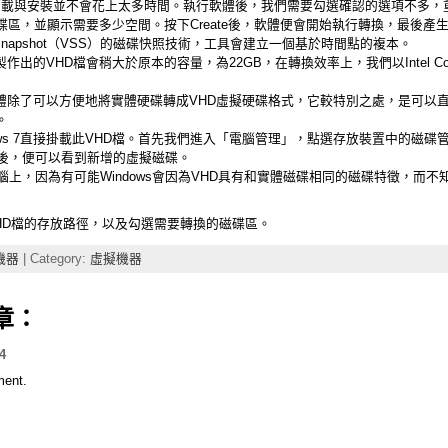
51K，下載與安裝並不會花上太多時間。執行軟體後，我們需要勾選確認的選項不多
區，並顯示需要多少空間。按下Create後，軟體便會開始執行轉換，最後產生
me Snapshot（VSS）的磁碟快照技術，工具會建立一個基於時間點的複本。
出的VHD檔會稍大於原本的容量，為22GB，在轉換效率上，我們以Intel Core 2 
軟體除了可以方便地將實體硬碟轉成VHD虛擬硬碟格式，它較特別之處，是可以
。
ows 7直接掛載此VHD檔。首先我們進入「電腦管理」，點選存放裝置中的磁碟
動後，便可以看到新增的虛擬磁碟。
腦上，因為有可能Windows會因為VHD具有和實體磁碟相同的磁碟特徵，而
擇VHD檔的存放路徑，以及勾選需要轉換的磁碟區。
機器
| Category:
虛擬機器
章：
4
ment.