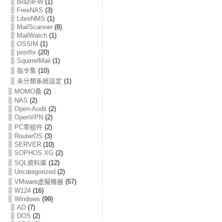
BrazilFW
(1)
FreeNAS
(3)
LibreNMS
(1)
MailScanner
(8)
MailWatch
(1)
OSSIM
(1)
postfix
(20)
SquirrelMail
(1)
指令集
(10)
未分類系統設定
(1)
MOMO桑
(2)
NAS
(2)
Open-Audit
(2)
OpenVPN
(2)
PC零組件
(2)
RouterOS
(3)
SERVER
(10)
SOPHOS XG
(2)
SQL資料庫
(12)
Uncategorized
(2)
VMware虛擬機器
(57)
W124
(16)
Windows
(99)
AD
(7)
DOS
(2)