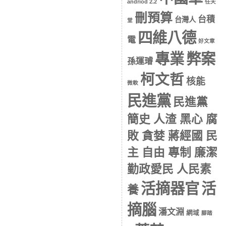
andriod 2.2
任天
刪預算
台積
台灣人
堂
四維八德
電
好文章
專業
弊案
孫運璿
柯文哲
核能
微軟
民進黨
民進黨
簡史 人渣 黑心 腐
敗 貪婪 蔣經國 民
主 自由 專制 廉潔
勤政愛民 人民素
活摘器官
活
養
摘腦
潘文淵
網域
腳踏