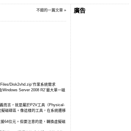
廣告
不錯的一篇文章
»
m/Files/Disk2vhd.zipˉ作業系統需求
及Windows Server 2008 R2ˉ最大單一磁
而言，就是屬於P2V工具（Physical-
動這個虛擬磁碟區。像這樣的工具，在系統遷移
時也可以支援64位元。但要注意的是，轉換虛擬磁