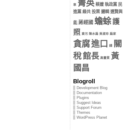
菁英
蔡嬤 執政黨 民
車
進黨 綠共 投票 邏輯 選賢與
蟾蜍
護
蔣經國
能
照
貪污 陳水扁 吳淑珍 扁家
貪腐
進口
關
錢
稅
館長
黃
高畫質
國昌
Blogroll
Development Blog
Documentation
Plugins
Suggest Ideas
Support Forum
Themes
WordPress Planet