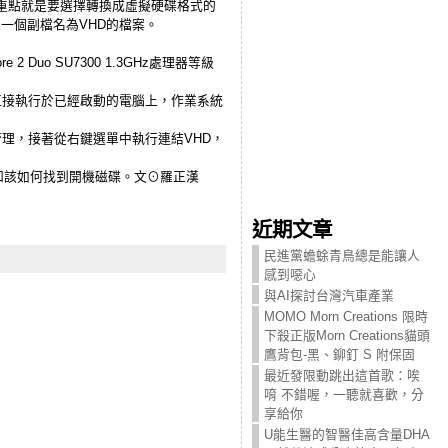
，重點就是要選擇轉換成虛擬硬碟格式的
一個副檔名為VHD的檔案。
Duo SU7300 1.3GHz處理器等級
直接執行於已經啟動的電腦上，作業系統
管理，接著從右鍵選單中執行連結VHD，
不知該如何找到開機磁碟。文⊙羅正漢
近期文章
民進黨蟾蜍青鳥總是能讓人
感到噁心
與AI探討台灣汽車產業
MOMO Morn Creations 限時
下殺正版Morn Creations貓頭
鷹背包-黑、鉚釘 S 附保固
最近發限動跳出這首歌：唉
唷 不錯喔，一聽就喜歡，分
享給你
U能生醫的智醫佳高含量DHA