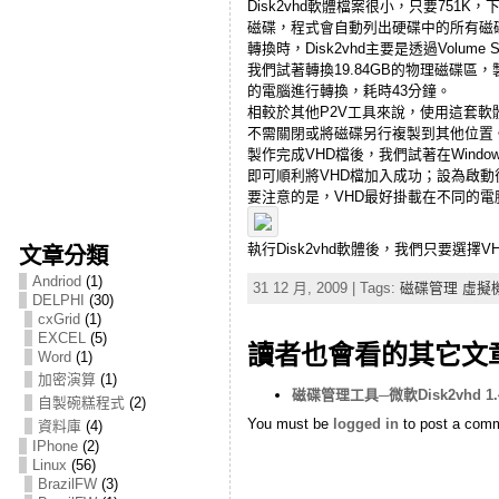
Disk2vhd軟體檔案很小，只要7
磁碟，程式會自動列出硬碟中的所有磁碟
轉換時，Disk2vhd主要是透過Volu
我們試著轉換19.84GB的物理磁碟區，製作
的電腦進行轉換，耗時43分鐘。
相較於其他P2V工具來說，使用這套
不需關閉或將磁碟另行複製到其他位置
製作完成VHD檔後，我們試著在Wind
即可順利將VHD檔加入成功；設為啟
要注意的是，VHD最好掛載在不同的電
執行Disk2vhd軟體後，我們只要選
文章分類
Andriod
(1)
31 12 月, 2009 | Tags:
磁碟管理 虛擬
DELPHI
(30)
cxGrid
(1)
EXCEL
(5)
讀者也會看的其它文
Word
(1)
加密演算
(1)
磁碟管理工具─微軟Disk2vhd 1.
自製碗糕程式
(2)
You must be
logged in
to post a com
資料庫
(4)
IPhone
(2)
Linux
(56)
BrazilFW
(3)