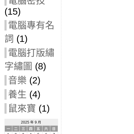
電腦密技
(15)
電腦專有名
詞
(1)
電腦打版繡
字繡圖
(8)
音樂
(2)
養生
(4)
鼠來寶
(1)
2025 年 9 月
一
二
三
四
五
六
日