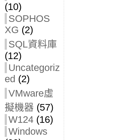
(10)
SOPHOS
XG
(2)
SQL資料庫
(12)
Uncategoriz
ed
(2)
VMware虛
擬機器
(57)
W124
(16)
Windows