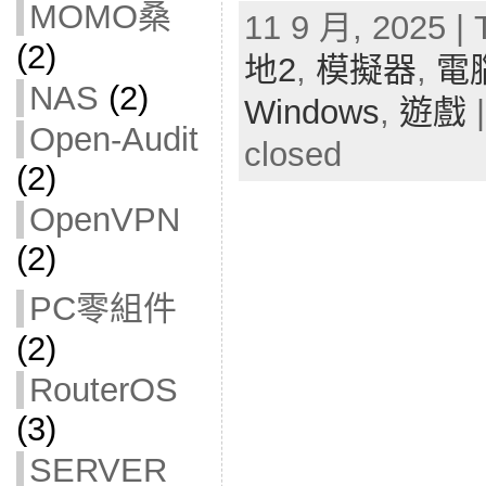
MOMO桑
11 9 月, 2025 | 
(2)
地2
,
模擬器
,
電
NAS
(2)
Windows
,
遊戲
Open-Audit
closed
(2)
OpenVPN
(2)
PC零組件
(2)
RouterOS
(3)
SERVER