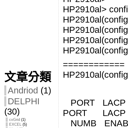
HP2910al> conf
HP2910al(config)
HP2910al(config)
HP2910al(config)
HP2910al(config
============
HP2910al(config
文章分類
LA
Andriod
(1)
DELPHI
PORT LAC
(30)
PORT LAC
cxGrid
(1)
NUMB ENA
EXCEL
(5)