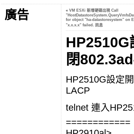
廣告
«
VM ESXi 新增硬碟出現 Call
"HostDatastoreSystem.QueryVmfsDat
for object "ha-datastoresystem" on 
"x.x.x.x" failed. 訊息
HP251
閉802.3a
HP2510G設定開
LACP
telnet 連入HP25
============
HP2910al>