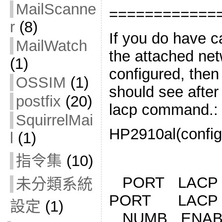
MailScanne
============
r
(8)
If you do have 
MailWatch
the attached net
(1)
configured, then
OSSIM
(1)
should see after
postfix
(20)
lacp command.:
SquirrelMai
HP2910al(config
l
(1)
LA
指令集
(10)
PORT LAC
未分類系統
PORT LAC
設定
(1)
NUMB ENA