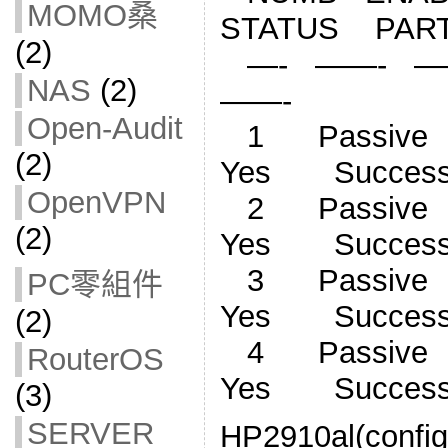
MOMO桑
STATUS PAR
(2)
—- ——- —
NAS
(2)
——-
Open-Audit
1 Passiv
(2)
Yes Succes
OpenVPN
2 Passiv
(2)
Yes Succes
3 Passiv
PC零組件
Yes Succes
(2)
4 Passiv
RouterOS
Yes Succes
(3)
SERVER
HP2910al(config