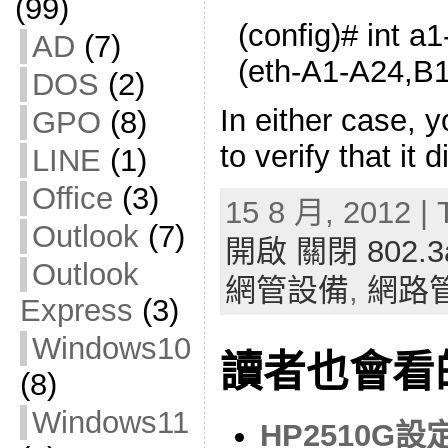
(99)
(config)# int a1
AD
(7)
(eth-A1-A24,B1
DOS
(2)
In either case, 
GPO
(8)
to verify that it
LINE
(1)
Office
(3)
15 8 月, 2012 | 
Outlook
(7)
開啟 關閉 802.3
Outlook
網管設備
,
網路
Express
(3)
Windows10
讀者也會看
(8)
Windows11
HP2510G設