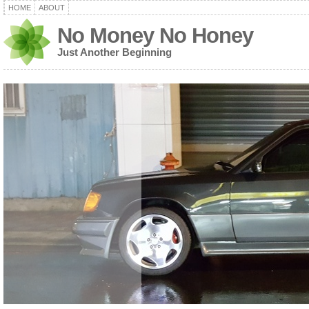
HOME
ABOUT
No Money No Honey
Just Another Beginning