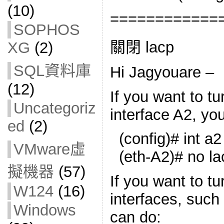
(10)
============
SOPHOS
關閉 lacp
XG
(2)
SQL資料庫
Hi Jagyouare –
(12)
If you want to tu
Uncategoriz
interface A2, you
ed
(2)
(config)# int a2
VMware虛
(eth-A2)# no la
擬機器
(57)
If you want to tur
W124
(16)
interfaces, such
Windows
can do: