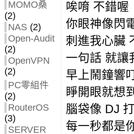
MOMO桑
唉唷 不錯喔
(2)
你眼神像閃
NAS
(2)
Open-Audit
刺進我心臟 
(2)
一句話 就讓
OpenVPN
(2)
早上鬧鐘響
PC零組件
睜開眼就想
(2)
腦袋像 DJ 打著 
RouterOS
(3)
每一秒都是
SERVER