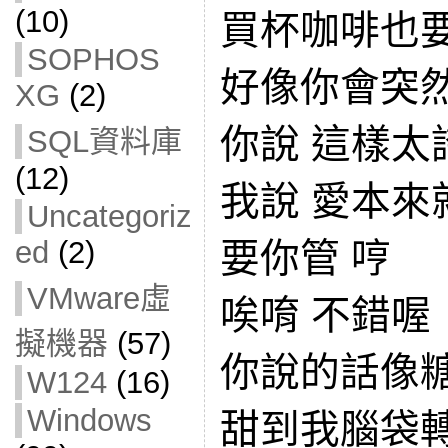
(10)
買杯咖啡也
SOPHOS
好像你會突
XG
(2)
你說 這樣太
SQL資料庫
(12)
我說 愛本來
Uncategoriz
ed
(2)
要你管 哼
VMware虛
唉唷 不錯喔
擬機器
(57)
你說的話像
W124
(16)
Windows
甜到我腦袋轉圈