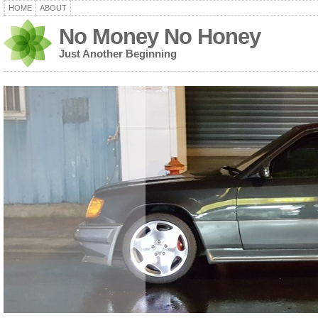
HOME
ABOUT
No Money No Honey
Just Another Beginning