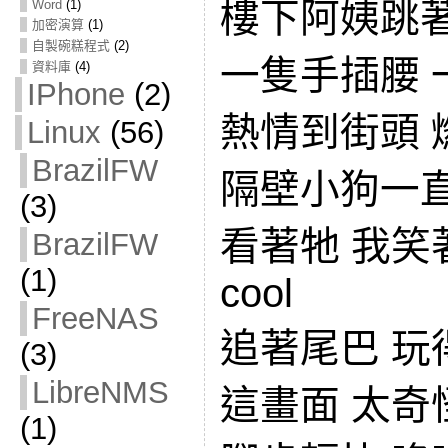
樓下阿姨跳著d
Word
(1)
加密演算
(1)
自製碗糕程式
(2)
一隻手插腰 
資料庫
(4)
IPhone
(2)
熱情到街頭 
Linux
(56)
BrazilFW
隔壁小狗一直轉
(3)
看著牠 我笑著說
BrazilFW
(1)
cool
FreeNAS
追著尾巴 玩得
(3)
LibreNMS
這畫面 太奇
(1)