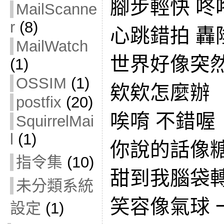
腳步輕快 咚
MailScanne
r
(8)
心跳錯拍 轟
MailWatch
世界好像突
(1)
OSSIM
(1)
欸欸怎麼辦
postfix
(20)
唉唷 不錯喔
SquirrelMai
l
(1)
你說的話像
指令集
(10)
甜到我腦袋轉圈
未分類系統
笑容像氣球 
設定
(1)