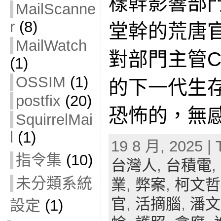
樣幹影響部
MailScanne
r
(8)
堂幹的荒唐
MailWatch
對部門主管
(1)
OSSIM
(1)
的下一代生
postfix
(20)
恐怖的，無感
SquirrelMai
l
(1)
19 8 月, 2025 | 
指令集
(10)
台灣人
,
台積電
,
未分類系統
業
,
弊案
,
柯文哲
官
,
活摘腦
,
潘文
設定
(1)