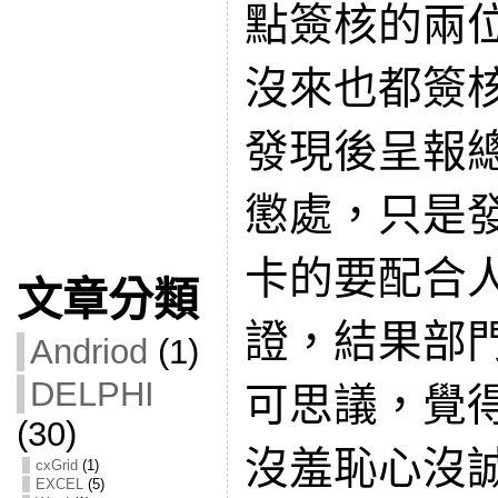
點簽核的兩
沒來也都簽
發現後呈報
懲處，只是
卡的要配合
文章分類
證，結果部
Andriod
(1)
DELPHI
可思議，覺
(30)
沒羞恥心沒
cxGrid
(1)
EXCEL
(5)