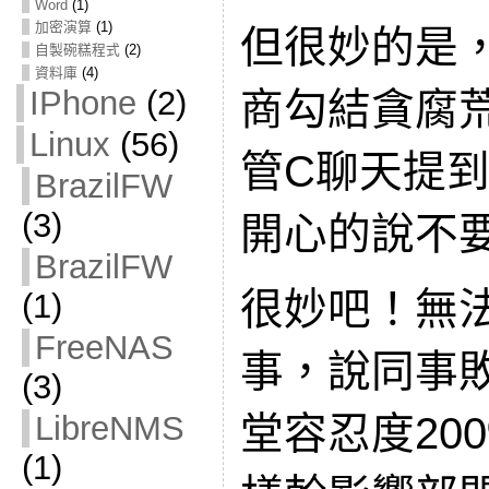
Word
(1)
加密演算
(1)
但很妙的是
自製碗糕程式
(2)
資料庫
(4)
IPhone
(2)
商勾結貪腐
Linux
(56)
管C聊天提
BrazilFW
(3)
開心的說不
BrazilFW
很妙吧！無
(1)
FreeNAS
事，說同事
(3)
LibreNMS
堂容忍度20
(1)