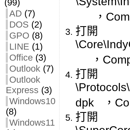
\System\I
(99)
AD
(7)
，Compi
DOS
(2)
打開
GPO
(8)
\Core\I
LINE
(1)
Office
(3)
，Compi
Outlook
(7)
打開
Outlook
\Protocols
Express
(3)
Windows10
dpk ，Com
(8)
打開
Windows11
\SuperCor