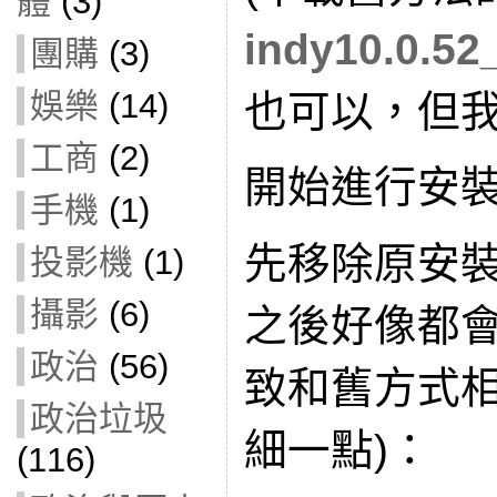
體
(3)
indy10.0.52
團購
(3)
娛樂
(14)
也可以，但我
工商
(2)
開始進行安
手機
(1)
先移除原安裝的 I
投影機
(1)
攝影
(6)
之後好像都會
政治
(56)
致和舊方式
政治垃圾
細一點)：
(116)