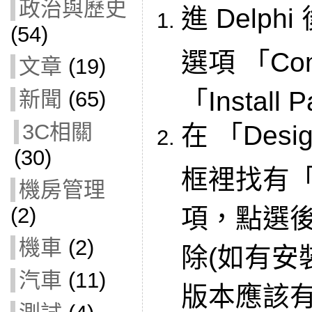
政治與歷史
進 Delp
(54)
選項 「Com
文章
(19)
「Install
新聞
(65)
3C相關
在 「Desi
(30)
框裡找有「
機房管理
(2)
項，點選後
機車
(2)
除(如有安裝
汽車
(11)
版本應該有1