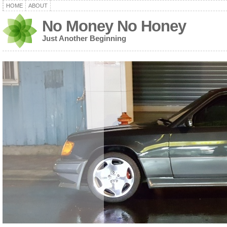
HOME
ABOUT
No Money No Honey
Just Another Beginning