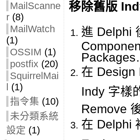
移除舊版 Ind
MailScanne
r
(8)
MailWatch
進 Delph
(1)
Component 
OSSIM
(1)
Package
postfix
(20)
在 Design
SquirrelMai
l
(1)
Indy 字
指令集
(10)
Remove
未分類系統
在 Delphi
設定
(1)