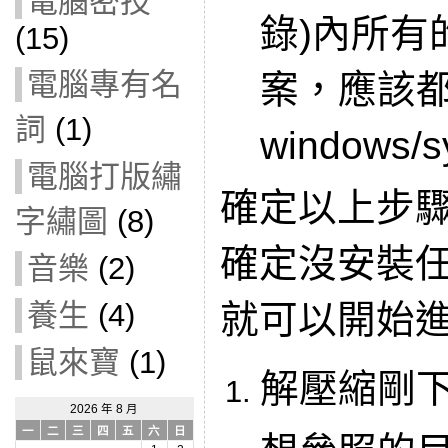
電腦密技
錄)內所有
(15)
電腦專有名
案，應該
詞
(1)
windows/
電腦打版繡
確定以上步
字繡圖
(8)
確定沒安裝任何
音樂
(2)
就可以開始
養生
(4)
鼠來寶
(1)
解壓縮剛
2026 年 8 月
一
二
三
四
五
六
日
想參照的