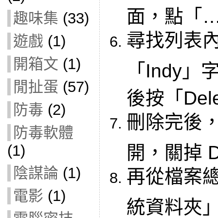
面，點「
趣味集
(33)
尋找列表
遊戲
(1)
開箱文
(1)
「Indy
閒扯蛋
(57)
後按「Del
防毒
(2)
刪除完後，
防毒軟體
(1)
開，關掉 De
陰謀論
(1)
再從檔案
電影
(1)
統資料夾」(