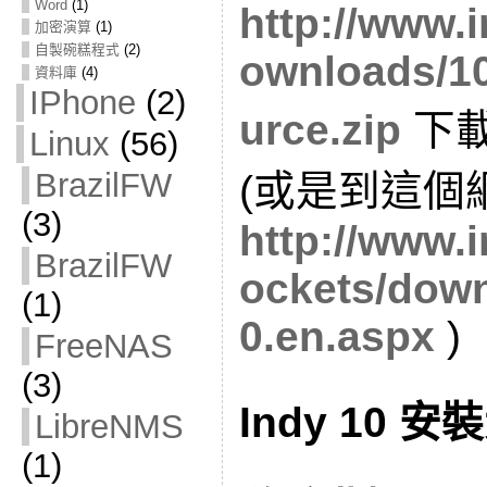
Word
(1)
http://www.i
加密演算
(1)
自製碗糕程式
(2)
ownloads/10
資料庫
(4)
IPhone
(2)
urce.zip
下
Linux
(56)
BrazilFW
(或是到這個
(3)
http://www.i
BrazilFW
ockets/down
(1)
0.en.aspx
)
FreeNAS
(3)
Indy 10 
LibreNMS
(1)