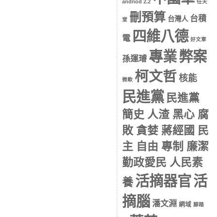
andriod 2.2
任天
刪預算
台積
台灣人
堂
四維八德
電
好文章
專業
弊案
孫運璿
柯文哲
核能
微軟
民進黨
民進黨
簡史 人渣 黑心 腐
敗 貪婪 蔣經國 民
主 自由 專制 廉潔
勤政愛民 人民素
活摘器官
活
養
摘腦
潘文淵
網域
腳踏