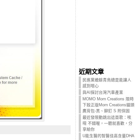
近期文章
民進黨蟾蜍青鳥總是能讓人
感到噁心
與AI探討台灣汽車產業
MOMO Morn Creations 限時
下殺正版Morn Creations貓頭
鷹背包-黑、鉚釘 S 附保固
最近發限動跳出這首歌：唉
唷 不錯喔，一聽就喜歡，分
享給你
U能生醫的智醫佳高含量DHA