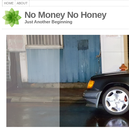
HOME
ABOUT
No Money No Honey
Just Another Beginning