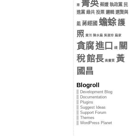
菁英
蔡嬤 執政黨 民
車
進黨 綠共 投票 邏輯 選賢與
蟾蜍
護
蔣經國
能
照
貪污 陳水扁 吳淑珍 扁家
貪腐
進口
關
錢
稅
館長
黃
高畫質
國昌
Blogroll
Development Blog
Documentation
Plugins
Suggest Ideas
Support Forum
Themes
WordPress Planet