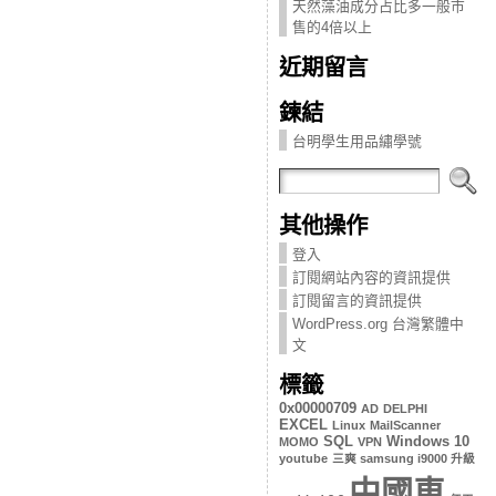
天然藻油成分占比多一般市
售的4倍以上
近期留言
鍊結
台明學生用品繡學號
其他操作
登入
訂閱網站內容的資訊提供
訂閱留言的資訊提供
WordPress.org 台灣繁體中
文
標籤
0x00000709
AD
DELPHI
EXCEL
Linux
MailScanner
SQL
Windows 10
MOMO
VPN
youtube
三爽 samsung i9000 升級
中國車