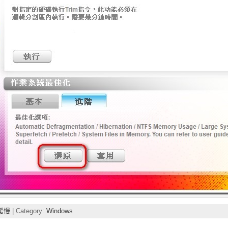
緩慢
| Category:
Windows