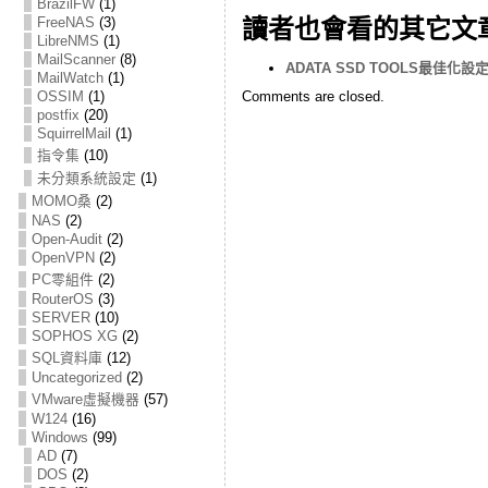
BrazilFW
(1)
FreeNAS
(3)
讀者也會看的其它文
LibreNMS
(1)
MailScanner
(8)
ADATA SSD TOOLS最佳化
MailWatch
(1)
OSSIM
(1)
Comments are closed.
postfix
(20)
SquirrelMail
(1)
指令集
(10)
未分類系統設定
(1)
MOMO桑
(2)
NAS
(2)
Open-Audit
(2)
OpenVPN
(2)
PC零組件
(2)
RouterOS
(3)
SERVER
(10)
SOPHOS XG
(2)
SQL資料庫
(12)
Uncategorized
(2)
VMware虛擬機器
(57)
W124
(16)
Windows
(99)
AD
(7)
DOS
(2)