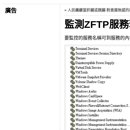
廣告
«
人民繼續當肝臟或胰臟-對貪腐無感的
監測ZFTP服
要監控的服務名稱可到服務的內