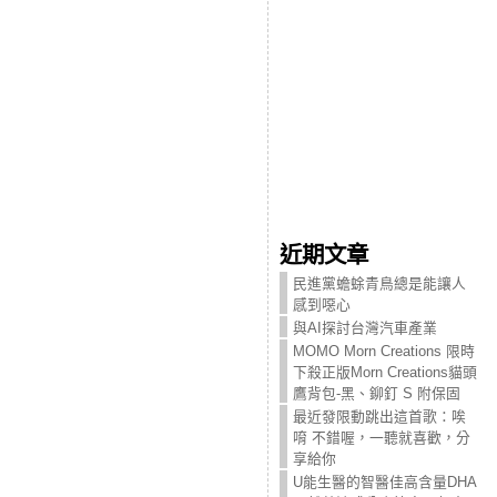
近期文章
民進黨蟾蜍青鳥總是能讓人
感到噁心
與AI探討台灣汽車產業
MOMO Morn Creations 限時
下殺正版Morn Creations貓頭
鷹背包-黑、鉚釘 S 附保固
最近發限動跳出這首歌：唉
唷 不錯喔，一聽就喜歡，分
享給你
U能生醫的智醫佳高含量DHA