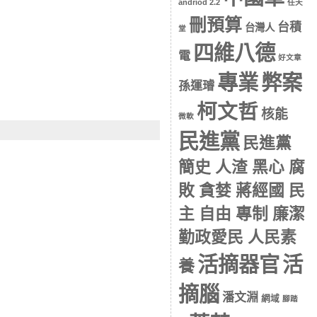
andriod 2.2
任天
刪預算
台積
台灣人
堂
四維八德
電
好文章
專業
弊案
孫運璿
柯文哲
核能
微軟
民進黨
民進黨
簡史 人渣 黑心 腐
敗 貪婪 蔣經國 民
主 自由 專制 廉潔
勤政愛民 人民素
活摘器官
活
養
摘腦
潘文淵
網域
腳踏