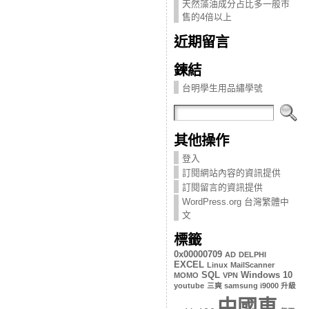
天然藻油成分占比多一般市
售的4倍以上
近期留言
鍊結
台明學生用品繡學號
其他操作
登入
訂閱網站內容的資訊提供
訂閱留言的資訊提供
WordPress.org 台灣繁體中
文
標籤
0x00000709
AD
DELPHI
EXCEL
Linux
MailScanner
SQL
Windows 10
MOMO
VPN
youtube
三爽 samsung i9000 升級
中國車