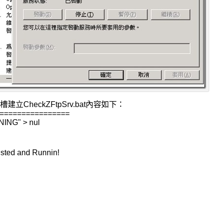
上D槽建立CheckZFtpSrv.bat內容如下：
================
NING" > nul
sted and Runnin!