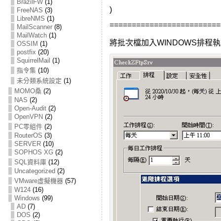
BrazilFW
(1)
)
FreeNAS
(3)
LibreNMS
(1)
=========================
MailScanner
(8)
MailWatch
(1)
將批次檔加入WINDOWS排程
OSSIM
(1)
postfix
(20)
SquirrelMail
(1)
指令集
(10)
未分類系統設定
(1)
MOMO桑
(2)
NAS
(2)
Open-Audit
(2)
OpenVPN
(2)
PC零組件
(2)
RouterOS
(3)
SERVER
(10)
SOPHOS XG
(2)
SQL資料庫
(12)
Uncategorized
(2)
VMware虛擬機器
(57)
W124
(16)
Windows
(99)
AD
(7)
DOS
(2)