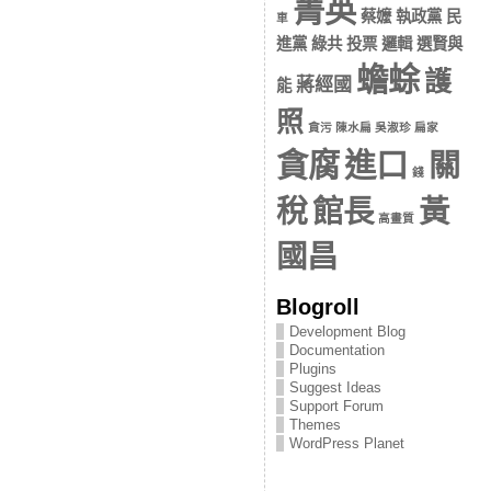
菁英
蔡嬤 執政黨 民
車
進黨 綠共 投票 邏輯 選賢與
蟾蜍
護
蔣經國
能
照
貪污 陳水扁 吳淑珍 扁家
貪腐
進口
關
錢
稅
館長
黃
高畫質
國昌
Blogroll
Development Blog
Documentation
Plugins
Suggest Ideas
Support Forum
Themes
WordPress Planet