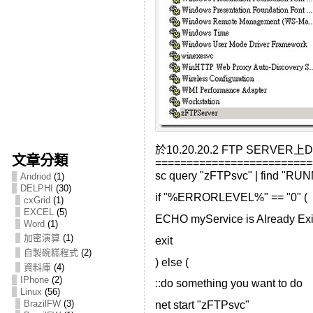
於10.20.20.2 FTP SERVER
文章分類
=========================
sc query "zFTPsvc" | find "RUN
Andriod
(1)
DELPHI
(30)
if "%ERRORLEVEL%" == "0" (
cxGrid
(1)
EXCEL
(5)
ECHO myService is Already Exi
Word
(1)
加密演算
(1)
exit
自製碗糕程式
(2)
) else (
資料庫
(4)
IPhone
(2)
::do something you want to do
Linux
(56)
BrazilFW
(3)
net start "zFTPsvc"