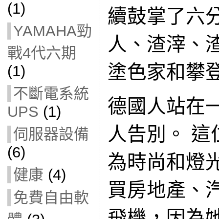
(1)
續鼓掌了六
YAMAHA勁
人、渣滓、
戰4代六期
塗色家和攀
(1)
不斷電系統
德國人站在
UPS
(1)
人告別。 這
伺服器設備
(6)
為時尚和燈
健康
(4)
買房地產、
免費自由軟
飛機，因為