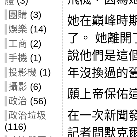
體
(3)
團購
(3)
她在巔峰時
娛樂
(14)
了。 她離開
工商
(2)
說他們是這個
手機
(1)
年沒換過的
投影機
(1)
攝影
(6)
願上帝保佑
政治
(56)
在一次新聞
政治垃圾
(116)
記者問默克