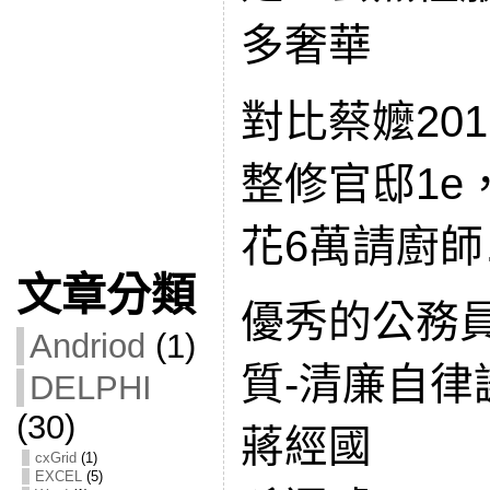
多奢華
對比蔡嬤20
整修官邸1e
花6萬請廚師
文章分類
優秀的公務
Andriod
(1)
質-清廉自律
DELPHI
(30)
蔣經國
cxGrid
(1)
EXCEL
(5)