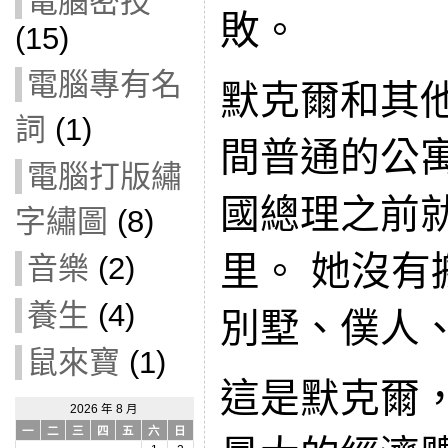
電腦密技
敗。
(15)
電腦專有名
默克爾和其
詞
(1)
間普通的公
電腦打版繡
國總理之前
字繡圖
(8)
里。 她沒有
音樂
(2)
養生
(4)
別墅、僕人
鼠來寶
(1)
這是默克爾
2026 年 8 月
一
二
三
四
五
六
日