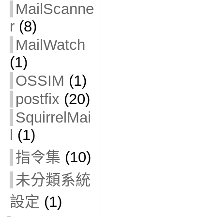
MailScanne
r
(8)
MailWatch
(1)
OSSIM
(1)
postfix
(20)
SquirrelMai
l
(1)
指令集
(10)
未分類系統
設定
(1)