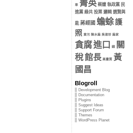
菁英
蔡嬤 執政黨 民
車
進黨 綠共 投票 邏輯 選賢與
蟾蜍
護
蔣經國
能
照
貪污 陳水扁 吳淑珍 扁家
貪腐
進口
關
錢
稅
館長
黃
高畫質
國昌
Blogroll
Development Blog
Documentation
Plugins
Suggest Ideas
Support Forum
Themes
WordPress Planet