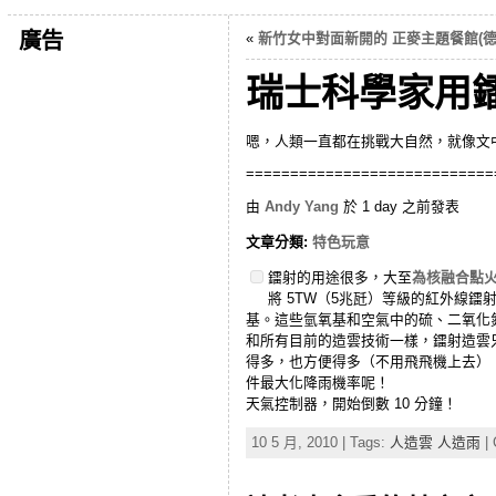
廣告
«
新竹女中對面新開的 正麥主題餐館(德
瑞士科學家用
嗯，人類一直都在挑戰大自然，就像文中最
============================
由
Andy Yang
於 1 day 之前發表
文章分類:
特色玩意
鐳射的用途很多，大至
為核融合點
將 5TW（5兆瓩）等級的紅外線鐳
基。這些氫氧基和空氣中的硫、二氧化
和所有目前的造雲技術一樣，鐳射造雲
得多，也方便得多（不用飛飛機上去）
件最大化降雨機率呢！
天氣控制器，開始倒數 10 分鐘！
10 5 月, 2010 | Tags:
人造雲 人造雨
| 