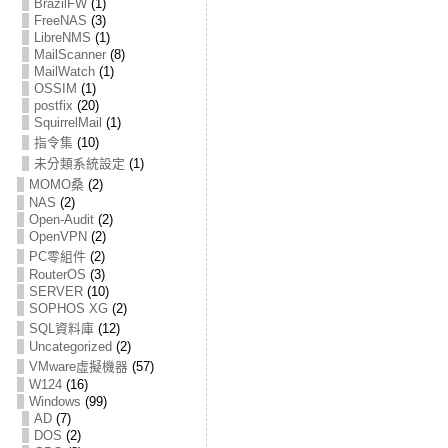
BrazilFW
(1)
FreeNAS
(3)
LibreNMS
(1)
MailScanner
(8)
MailWatch
(1)
OSSIM
(1)
postfix
(20)
SquirrelMail
(1)
指令集
(10)
未分類系統設定
(1)
MOMO桑
(2)
NAS
(2)
Open-Audit
(2)
OpenVPN
(2)
PC零組件
(2)
RouterOS
(3)
SERVER
(10)
SOPHOS XG
(2)
SQL資料庫
(12)
Uncategorized
(2)
VMware虛擬機器
(57)
W124
(16)
Windows
(99)
AD
(7)
DOS
(2)