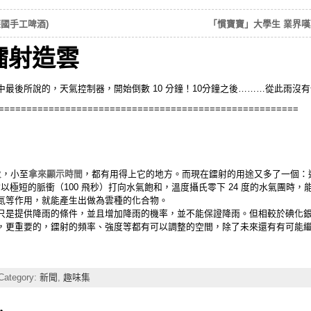
國手工啤酒)
「慣寶寶」大學生 業界嘆
鐳射造雲
後所說的，天氣控制器，開始倒數 10 分鐘！10分鐘之後………從此雨沒有停
======================================================
火
，小至
拿來顯示時間
，都有用得上它的地方。而現在鐳射的用途又多了一個：
射以極短的脈衝（100 飛秒）打向水氣飽和，溫度攝氏零下 24 度的水氣團時
氮等作用，就能產生出做為雲種的化合物。
只是提供降雨的條件，並且增加降雨的機率，並不能保證降雨。但相較於碘化
，更重要的，鐳射的頻率、強度等都有可以調整的空間，除了未來還有有可能
Category:
新聞
,
趣味集