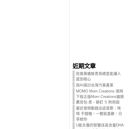
近期文章
民進黨蟾蜍青鳥總是能讓人
感到噁心
與AI探討台灣汽車產業
MOMO Morn Creations 限時
下殺正版Morn Creations貓頭
鷹背包-黑、鉚釘 S 附保固
最近發限動跳出這首歌：唉
唷 不錯喔，一聽就喜歡，分
享給你
U能生醫的智醫佳高含量DHA