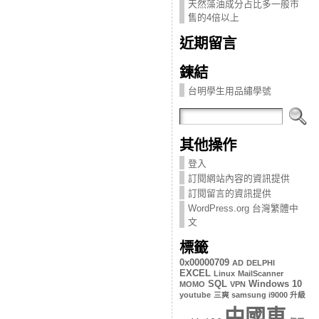
天然藻油成分占比多一般市
售的4倍以上
近期留言
鍊結
台明學生用品繡學號
其他操作
登入
訂閱網站內容的資訊提供
訂閱留言的資訊提供
WordPress.org 台灣繁體中
文
標籤
0x00000709
AD
DELPHI
EXCEL
Linux
MailScanner
SQL
Windows 10
MOMO
VPN
youtube
三爽 samsung i9000 升級
中國車