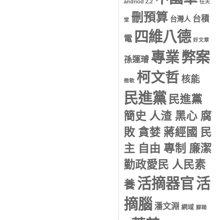
andriod 2.2
任天
刪預算
台積
台灣人
堂
四維八德
電
好文章
專業
弊案
孫運璿
柯文哲
核能
微軟
民進黨
民進黨
簡史 人渣 黑心 腐
敗 貪婪 蔣經國 民
主 自由 專制 廉潔
勤政愛民 人民素
活摘器官
活
養
摘腦
潘文淵
網域
腳踏