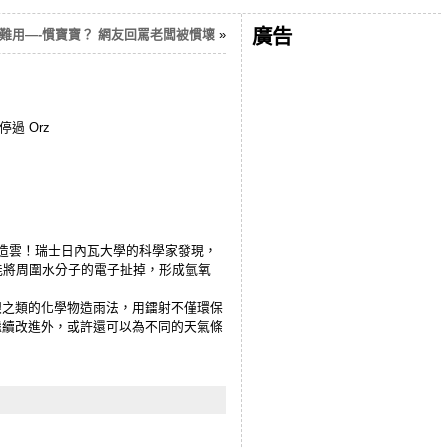
廣告
難用—-慣寶寶？ 網友回罵老闆被慣壞
»
過 Orz
造雲！瑞士日內瓦大學的科學家發現，
，能將周圍水分子的電子扯掉，形成氫氧
銀之類的化學物造雨法，用鐳射不僅環保
繼續改進外，或許還可以為不同的天氣條