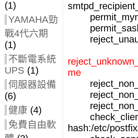
(1)
smtpd_recipient_
permit_myne
YAMAHA勁
permit_sasl_a
戰4代六期
reject_unauth
(1)
不斷電系統
reject_unknown_
UPS
(1)
me
reject_non_f
伺服器設備
reject_non_f
(6)
reject_non_fq
健康
(4)
check_client
免費自由軟
hash:/etc/postfi