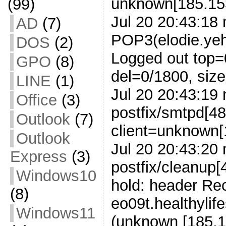
unknown[185.15
(99)
Jul 20 20:43:18 
AD
(7)
POP3(elodie.yeh
DOS
(2)
Logged out top=
GPO
(8)
del=0/1800, si
LINE
(1)
Jul 20 20:43:19 
Office
(3)
postfix/smtpd[
Outlook
(7)
client=unknown[
Outlook
Jul 20 20:43:20 
Express
(3)
postfix/cleanu
Windows10
hold: header Re
(8)
eo09t.healthylif
Windows11
(unknown [185.1