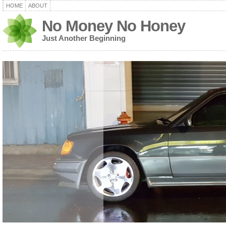
HOME
ABOUT
No Money No Honey
Just Another Beginning