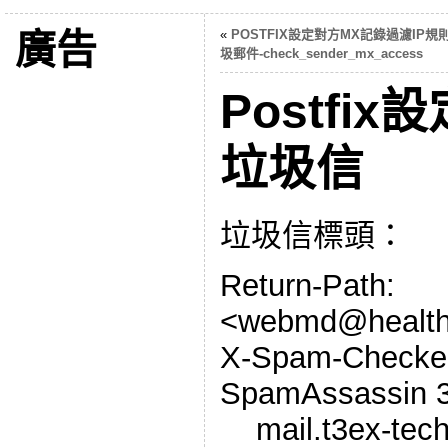
廣告
«
POSTFIX設定對方MX記錄過濾IP規
圾郵件-check_sender_mx_access
Postfi
垃圾信
垃圾信標頭：
Return-Path:
<webmd@healthy
X-Spam-Checker
SpamAssassin 3.
mail.t3ex-tech