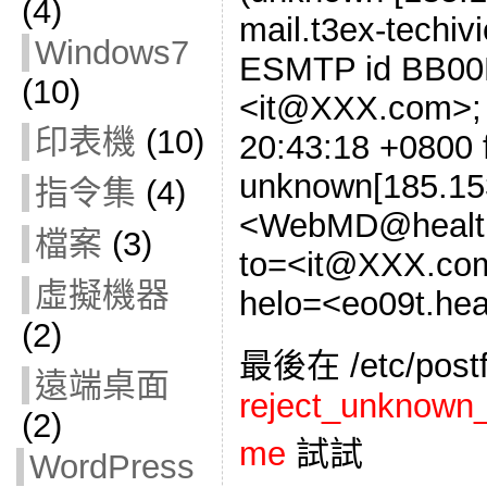
(4)
mail.t3ex-techiv
Windows7
ESMTP id BB00
(10)
<it@XXX.com>; 
印表機
(10)
20:43:18 +0800 
unknown[185.153
指令集
(4)
<WebMD@healthy
檔案
(3)
to=<it@XXX.co
虛擬機器
helo=<eo09t.heal
(2)
最後在 /etc/postf
遠端桌面
reject_unknown_
(2)
me
試試
WordPress