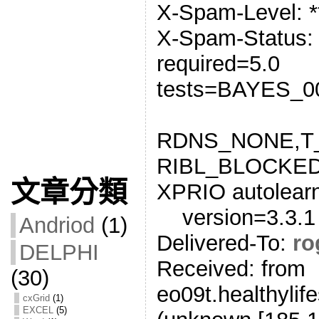
X-Spam-Level: *
X-Spam-Status: 
required=5.0
tests=BAYES_
RDNS_NONE,T
RIBL_BLOCKED
文章分類
XPRIO autolear
version=3.3.1
Andriod
(1)
Delivered-To:
ro
DELPHI
Received: from
(30)
eo09t.healthylif
cxGrid
(1)
EXCEL
(5)