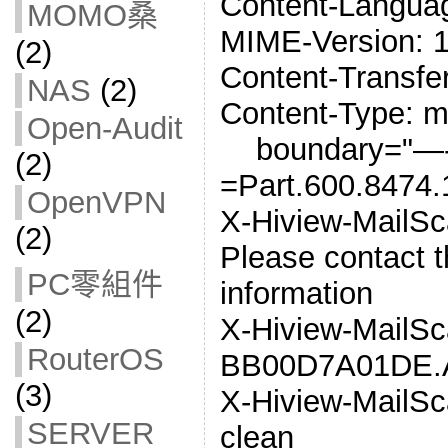
Content-Languag
MOMO桑
MIME-Version: 1
(2)
Content-Transfer
NAS
(2)
Content-Type: mul
Open-Audit
boundary="—
(2)
=Part.600.8474
OpenVPN
X-Hiview-MailSc
(2)
Please contact t
PC零組件
information
(2)
X-Hiview-MailSc
RouterOS
BB00D7A01DE.
(3)
X-Hiview-MailSc
SERVER
clean