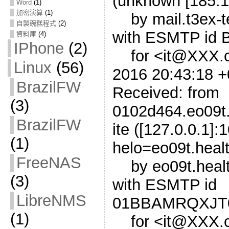
(unknown [185.1
Word
(1)
加密演算
(1)
by mail.t3ex-te
自製碗糕程式
(2)
with ESMTP id
資料庫
(4)
IPhone
(2)
for <it@XXX.c
Linux
(56)
2016 20:43:18 
BrazilFW
Received: from
(3)
0102d464.eo09t.
BrazilFW
ite ([127.0.0.1]:
(1)
helo=eo09t.healt
FreeNAS
by eo09t.health
(3)
with ESMTP id
LibreNMS
01BBAMRQXJT
(1)
for <it@XXX.c