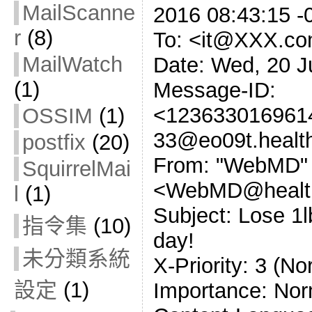
MailScanne
2016 08:43:15 -
r
(8)
To: <it@XXX.c
MailWatch
Date: Wed, 20 J
(1)
Message-ID:
<123633016961
OSSIM
(1)
33@eo09t.health
postfix
(20)
From: "WebMD"
SquirrelMai
<WebMD@healthy
l
(1)
Subject: Lose 1lb
指令集
(10)
day!
未分類系統
X-Priority: 3 (N
設定
(1)
Importance: Nor