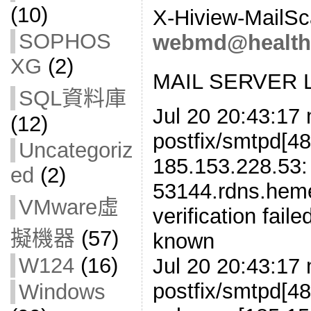
(10)
X-Hiview-MailSc
SOPHOS
webmd@healthyl
XG
(2)
MAIL SERVER
SQL資料庫
Jul 20 20:43:17 
(12)
postfix/smtpd[48
Uncategoriz
185.153.228.53
ed
(2)
53144.rdns.heme
VMware虛
verification fail
擬機器
(57)
known
W124
(16)
Jul 20 20:43:17 
postfix/smtpd[48
Windows