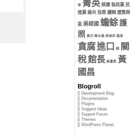
菁英
蔡嬤 執政黨 民
車
進黨 綠共 投票 邏輯 選賢與
蟾蜍
護
蔣經國
能
照
貪污 陳水扁 吳淑珍 扁家
貪腐
進口
關
錢
稅
館長
黃
高畫質
國昌
Blogroll
Development Blog
Documentation
Plugins
Suggest Ideas
Support Forum
Themes
WordPress Planet