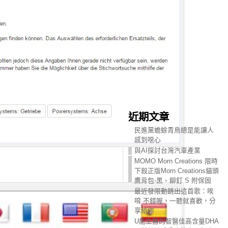
近期文章
民進黨蟾蜍青鳥總是能讓人
感到噁心
與AI探討台灣汽車產業
MOMO Morn Creations 限時
下殺正版Morn Creations貓頭
鷹背包-黑、鉚釘 S 附保固
最近發限動跳出這首歌：唉
唷 不錯喔，一聽就喜歡，分
享給你
U能生醫的智醫佳高含量DHA