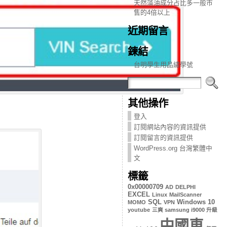
天然藻油成分占比多一般市
售的4倍以上
近期留言
鍊結
台明學生用品繡學號
其他操作
登入
訂閱網站內容的資訊提供
訂閱留言的資訊提供
WordPress.org 台灣繁體中
文
標籤
0x00000709
AD
DELPHI
EXCEL
Linux
MailScanner
SQL
Windows 10
MOMO
VPN
youtube
三爽 samsung i9000 升級
中國車