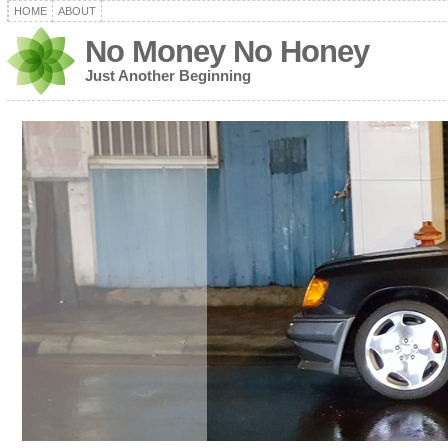
HOME
ABOUT
No Money No Honey
Just Another Beginning