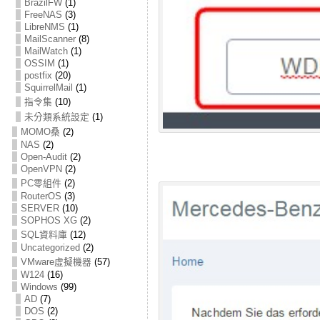
BrazilFW
(1)
FreeNAS
(3)
LibreNMS
(1)
MailScanner
(8)
MailWatch
(1)
OSSIM
(1)
postfix
(20)
SquirrelMail
(1)
指令集
(10)
未分類系統設定
(1)
MOMO桑
(2)
NAS
(2)
Open-Audit
(2)
OpenVPN
(2)
PC零組件
(2)
RouterOS
(3)
SERVER
(10)
SOPHOS XG
(2)
SQL資料庫
(12)
Uncategorized
(2)
VMware虛擬機器
(57)
W124
(16)
Windows
(99)
AD
(7)
DOS
(2)