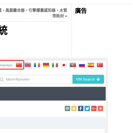
廣告
水幫浦、風扇離合器、引擎爆震感知器、水管
等耗材
»
統