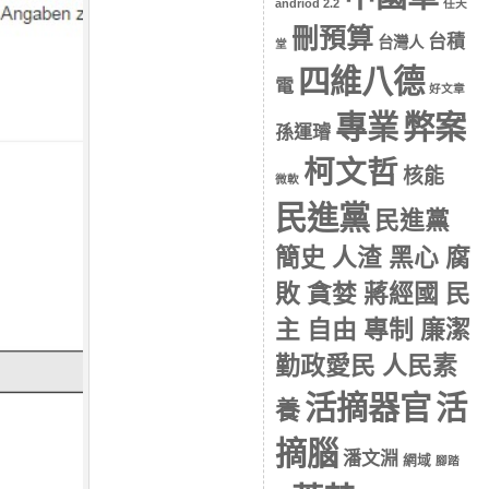
andriod 2.2
任天
刪預算
台積
台灣人
堂
四維八德
電
好文章
專業
弊案
孫運璿
柯文哲
核能
微軟
民進黨
民進黨
簡史 人渣 黑心 腐
敗 貪婪 蔣經國 民
主 自由 專制 廉潔
勤政愛民 人民素
活摘器官
活
養
摘腦
潘文淵
網域
腳踏