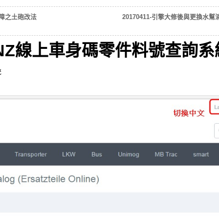
故障之土砲改法
20170411-引擎大修後與更換
-BENZ線上車身碼零件料號查詢系
統