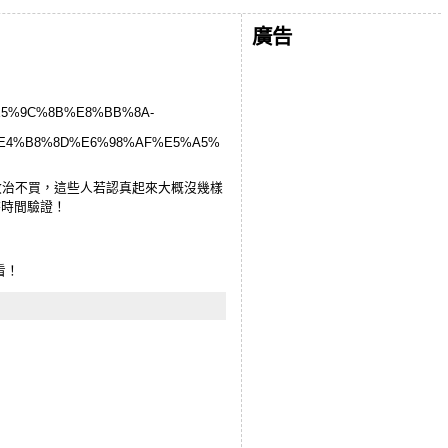
廣告
%E5%9C%8B%E8%BB%8A-
E4%B8%8D%E6%98%AF%E5%A5%
政治不買，這些人若認真起來大概沒幾樣
待時間驗證！
看！