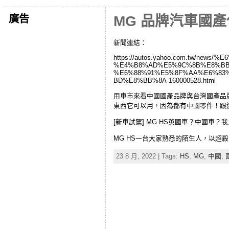
廣告
MG 品牌汽車國
新聞連結：
https://autos.yahoo.com.tw/
%E4%B8%AD%E5%9C%8B%E8%BB
%E6%88%91%E5%8F%AA%E6%83
BD%E8%BB%8A-160000528.html
用車市來看中國國產品牌與台灣國產品
東西它可以用，因為都有中國零件！跟
[新車試駕] MG HS英國車？中國車
MG HS一台大家熟悉的陌生人，以
23 8 月, 2022 | Tags:
HS
,
MG
,
中國
,