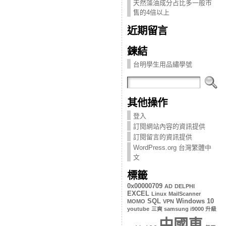
天然藻油成分占比多一般市
售的4倍以上
近期留言
鍊結
台明學生用品繡學號
其他操作
登入
訂閱網站內容的資訊提供
訂閱留言的資訊提供
WordPress.org 台灣繁體中
文
標籤
0x00000709
AD
DELPHI
EXCEL
Linux
MailScanner
SQL
Windows 10
MOMO
VPN
youtube
三爽 samsung i9000 升級
中國車