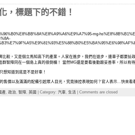
產化，標題下的不錯！
news/%E6%96%B0%E8%BB%8A%E8%A9%A6%E9%A7%95-mg-hs%E8%8B%B1
%8A-
%B3%E7%9F%A5%E9%81%93%E5%88%B0%E5%BA%95%E6%98%AF%
牌比較，又是個立馬知高下的產業。人家在進步，我們在退步，連車子都要扯
這群智障同在一個島上真的很倒楣！ 當然MG還是要看後勤跟妥善率，所以有
？我只想知道到底是不是好車！
超殺的售價以及滿滿的配備引起眾人目光，究竟操控表現如何？官人表示…快來看
國產
,
政治
,
智障
,
英國
| Category:
汽車
,
生活
|
Comments are closed