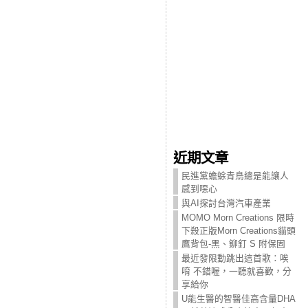
近期文章
民進黨蟾蜍青鳥總是能讓人
感到噁心
與AI探討台灣汽車產業
MOMO Morn Creations 限時
下殺正版Morn Creations貓頭
鷹背包-黑、鉚釘 S 附保固
最近發限動跳出這首歌：唉
唷 不錯喔，一聽就喜歡，分
享給你
U能生醫的智醫佳高含量DHA