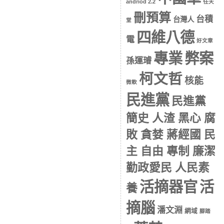
andriod 2.2
任天
刪預算
台積
台灣人
堂
四維八德
電
好文章
專業
弊案
孫運璿
柯文哲
核能
微軟
民進黨
民進黨
簡史 人渣 黑心 腐
敗 貪婪 蔣經國 民
主 自由 專制 廉潔
勤政愛民 人民素
活摘器官
活
養
摘腦
潘文淵
網域
腳踏