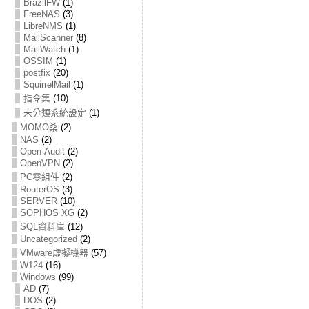
BrazilFW
(1)
FreeNAS
(3)
LibreNMS
(1)
MailScanner
(8)
MailWatch
(1)
OSSIM
(1)
postfix
(20)
SquirrelMail
(1)
指令集
(10)
未分類系統設定
(1)
MOMO桑
(2)
NAS
(2)
Open-Audit
(2)
OpenVPN
(2)
PC零組件
(2)
RouterOS
(3)
SERVER
(10)
SOPHOS XG
(2)
SQL資料庫
(12)
Uncategorized
(2)
VMware虛擬機器
(57)
W124
(16)
Windows
(99)
AD
(7)
DOS
(2)