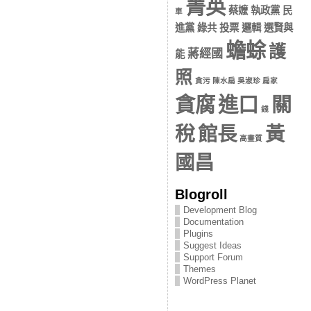
菁英
蔡嬤 執政黨 民
車
進黨 綠共 投票 邏輯 選賢與
蟾蜍
護
蔣經國
能
照
貪污 陳水扁 吳淑珍 扁家
貪腐
進口
關
錢
稅
館長
黃
高畫質
國昌
Blogroll
Development Blog
Documentation
Plugins
Suggest Ideas
Support Forum
Themes
WordPress Planet