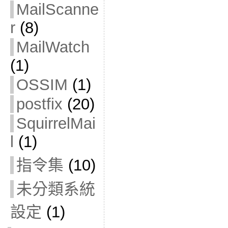
MailScanne
r
(8)
MailWatch
(1)
OSSIM
(1)
postfix
(20)
SquirrelMai
l
(1)
指令集
(10)
未分類系統
設定
(1)