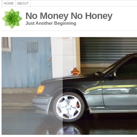
HOME
ABOUT
No Money No Honey
Just Another Beginning