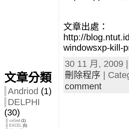
文章出處：
http://blog.ntut.
windowsxp-kill-
30 11 月, 2009 
刪除程序
| Cate
文章分類
comment
Andriod
(1)
DELPHI
(30)
cxGrid
(1)
EXCEL
(5)