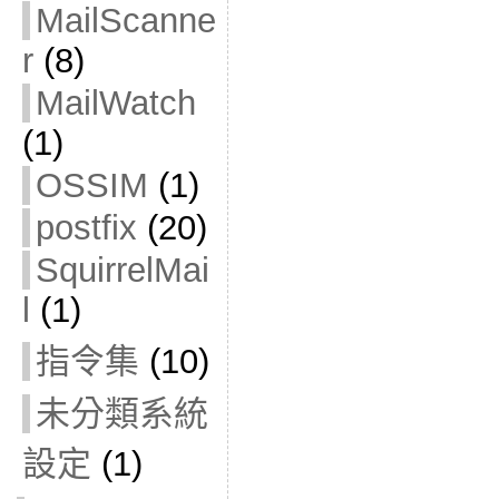
MailScanne
r
(8)
MailWatch
(1)
OSSIM
(1)
postfix
(20)
SquirrelMai
l
(1)
指令集
(10)
未分類系統
設定
(1)