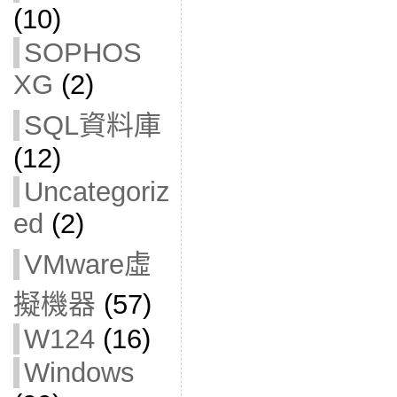
(10)
SOPHOS
XG
(2)
SQL資料庫
(12)
Uncategoriz
ed
(2)
VMware虛
擬機器
(57)
W124
(16)
Windows