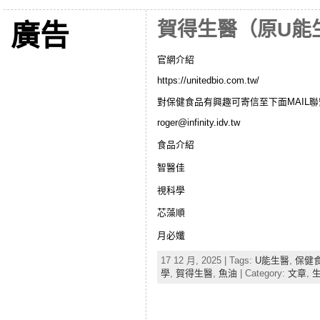
賀得生醫（原U能
廣告
官網介紹
https://unitedbio.com.tw/
對保健食品有興趣可寄信至下面MAIL聯
roger@infinity.idv.tw
食品介紹
智醫佳
視科學
芯藻順
月必孅
17 12 月, 2025 | Tags:
U能生醫
,
保健
學
,
賀得生醫
,
魚油
| Category:
文章
,