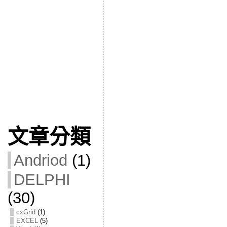
文章分類
Andriod
(1)
DELPHI
(30)
cxGrid
(1)
EXCEL
(5)