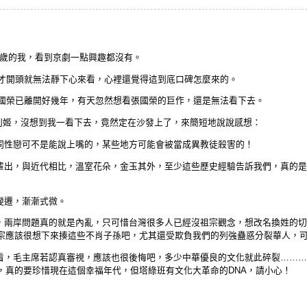
16歲的我，看到京劇一點興趣都沒有。
但才開頭就無法靜下心來看，心裡還覺得這到底口碑怎麼來的。
張國榮已離開好幾年，有天忽然想看張國榮的巨作，還是無法看下去。
映瞭霸王別姬，沒想到我一看下去，竟然定在沙發上了，來簡短地說說感想：
代同性戀可不是能說上嘴的，某些地方可能會被當成異教徒殺害的！
才輩出，與近代相比，溫室花朵，金玉其外，至少這些歷史經驗告訴我們，真的
變遷，漸漸式微。
象，兩岸問題真的就是內亂，只可惜台灣很多人已經沒祖宗觀念，想改名換姓的
宗應該很想下來揍這些不肖子孫吧，尤其還受欺負我們的列強蠱惑分裂華人，
來看，毛主席若認真審視，應該也很後悔吧，多少中華優良的文化就此碎裂………
，真的要珍惜現在這個幸福年代，但塔綠班有文化大革命的DNA，請小心！