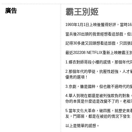
廣告
霸王別姬
1993年1月1日上映後獲得好評，當時
當兵後20出頭的我曾經想看這部戲，
記得30多歲又回頭想看這部戲，只因
最近202208 NETFLIX重新上
1.蝶衣對師哥段小樓的感情，那個年
2.那個年代的學徒，抗壓性超強，人
優秀的選項！
3.京劇，雖是國粹，但也敵不過時代的
4.華人到現在都還是被列強欺負的對
你的本質是什麼這是改變不了的，老祖
5.當年文化大革命，破四舊，就歷史
友，鬥鄰居，都是在被迫的情況下發生
以上是簡單的感想。