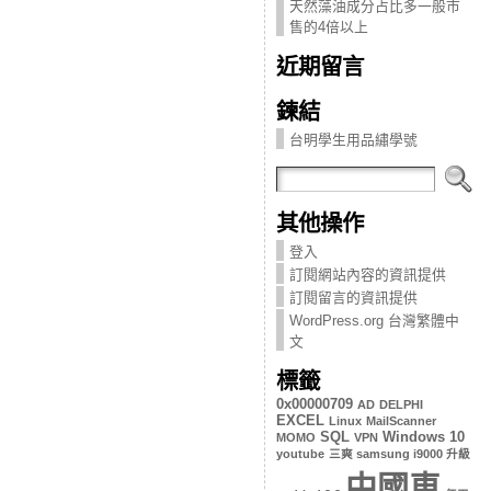
天然藻油成分占比多一般市
售的4倍以上
近期留言
鍊結
台明學生用品繡學號
其他操作
登入
訂閱網站內容的資訊提供
訂閱留言的資訊提供
WordPress.org 台灣繁體中
文
標籤
0x00000709
AD
DELPHI
EXCEL
Linux
MailScanner
SQL
Windows 10
MOMO
VPN
youtube
三爽 samsung i9000 升級
中國車