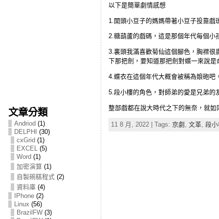
以下是簡單劇情感想
1.開頭小豆子的媽媽帶著小豆子投靠
2.糖葫蘆的戲碼，這是那個年代每個小
3.裏頭我滿喜歡菊仙這個腳色，胸襟
下那把劍，要知道那把劍對蝶一來說是
4.蝶衣在這個年代大概會被稱為娘砲
5.段小樓的角色，對師弟的愛是兄弟
整部戲都在說大時代之下的無奈，就如
文章分類
Andriod
(1)
11 8 月, 2022 | Tags:
京劇
,
文革
,
段小
DELPHI
(30)
cxGrid
(1)
EXCEL
(5)
Word
(1)
加密演算
(1)
自製碗糕程式
(2)
資料庫
(4)
IPhone
(2)
Linux
(56)
BrazilFW
(3)