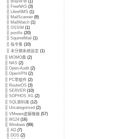
BrazilFW
(1)
FreeNAS
(3)
LibreNMS
(1)
MailScanner
(8)
MailWatch
(1)
OSSIM
(1)
postfix
(20)
SquirrelMail
(1)
指令集
(10)
未分類系統設定
(1)
MOMO桑
(2)
NAS
(2)
Open-Audit
(2)
OpenVPN
(2)
PC零組件
(2)
RouterOS
(3)
SERVER
(10)
SOPHOS XG
(2)
SQL資料庫
(12)
Uncategorized
(2)
VMware虛擬機器
(57)
W124
(16)
Windows
(99)
AD
(7)
DOS
(2)