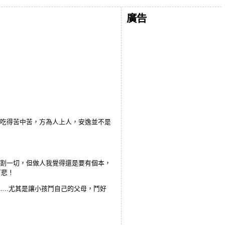
廣告
是吃得苦中苦，方為人上人，安逸並不是
切割一切，但做人我覺得還是要有個本，
可悲！
….尤其是讓小孩鬥自己的父母，鬥好