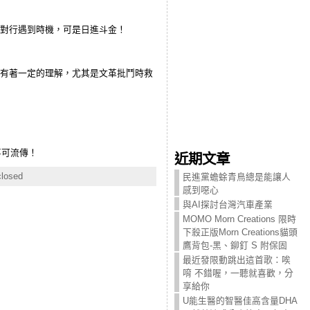
入對行遇到時機，可是日進斗金！
也有著一定的理解，尤其是文革批鬥時救
事可流傳！
近期文章
losed
民進黨蟾蜍青鳥總是能讓人
感到噁心
與AI探討台灣汽車產業
MOMO Morn Creations 限時
下殺正版Morn Creations貓頭
鷹背包-黑、鉚釘 S 附保固
最近發限動跳出這首歌：唉
唷 不錯喔，一聽就喜歡，分
享給你
U能生醫的智醫佳高含量DHA