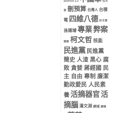
andriod 2.2
任天
刪預算
台積
台灣人
堂
四維八德
電
好文章
專業
弊案
孫運璿
柯文哲
核能
微軟
民進黨
民進黨
簡史 人渣 黑心 腐
敗 貪婪 蔣經國 民
主 自由 專制 廉潔
勤政愛民 人民素
活摘器官
活
養
摘腦
潘文淵
網域
腳踏