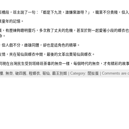
戲班橋段，班主說了一句：「都是下九流，誰嫌棄誰呀？」，職業不分貴賤，但
孩童年的記憶。
很廣，有歷練夠聰明靈巧，多次救了丈夫的危機，甚至於對一起愛著小段的蝶衣
命。
吧，但人戲不分，雌雄同體，卻也是這角色的精華。
的友情，夾在菊仙與蝶衣中間，最後的文革出賣菊仙與蝶衣。
同現在台灣民生受到塔綠班荼毒的無奈一樣，每個時代的無奈，才有精彩的故
樓
,
無奈
,
破四舊
,
程蝶衣
,
菊仙
,
霸王別姬
| Category:
閒扯蛋
|
Comments are c