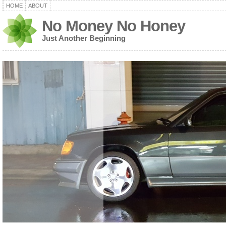
HOME
ABOUT
No Money No Honey
Just Another Beginning