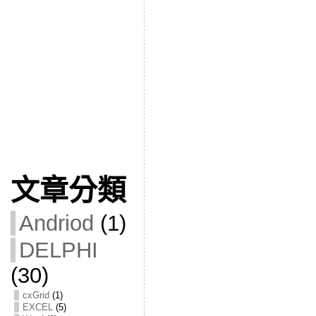
文章分類
Andriod
(1)
DELPHI
(30)
cxGrid
(1)
EXCEL
(5)