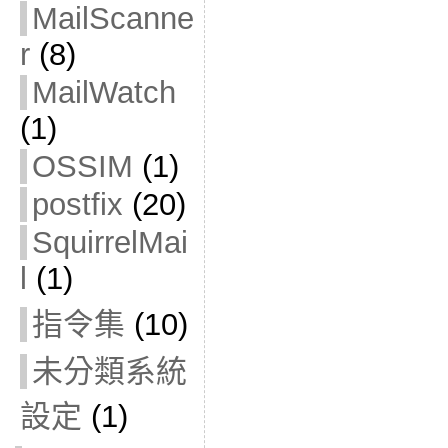
MailScanne
r
(8)
MailWatch
(1)
OSSIM
(1)
postfix
(20)
SquirrelMai
l
(1)
指令集
(10)
未分類系統
設定
(1)