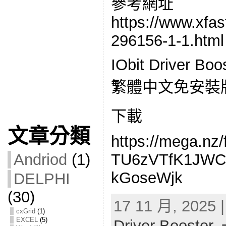
參考網址
https://www.xfas
296156-1-1.html
IObit Driver Boo
繁體中文免安裝版
下載
文章分類
https://mega.nz
TU6zVTfK1JWC
Andriod
(1)
kGoseWjk
DELPHI
(30)
17 11 月, 2025 
cxGrid
(1)
EXCEL
(5)
Driver Booster
,