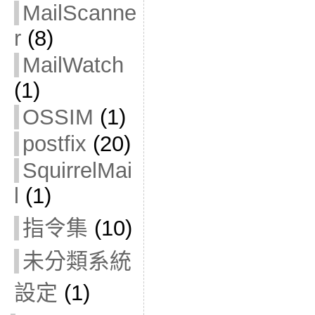
MailScanne
r
(8)
MailWatch
(1)
OSSIM
(1)
postfix
(20)
SquirrelMai
l
(1)
指令集
(10)
未分類系統
設定
(1)