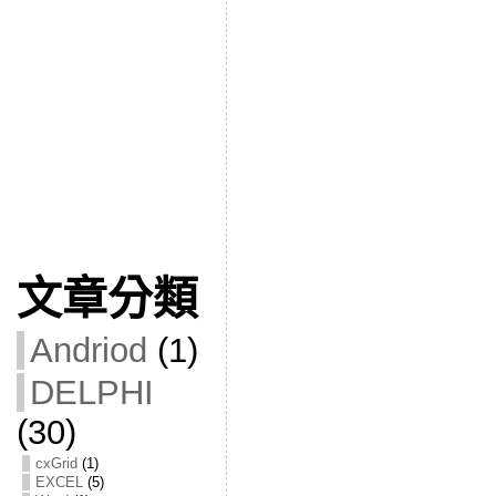
文章分類
Andriod
(1)
DELPHI
(30)
cxGrid
(1)
EXCEL
(5)