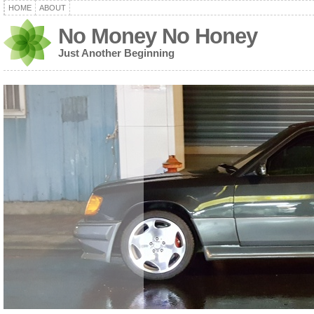
HOME
ABOUT
No Money No Honey
Just Another Beginning