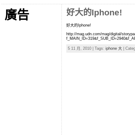
好大的Iphone!
廣告
好大的Iphone!
http://mag.udn.com/mag/digital/storypa
f_MAIN_ID=319&f_SUB_ID=2940&f_A
5 11 月, 2010 | Tags:
iphone 大
| Cate