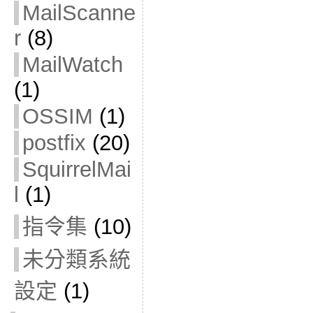
MailScanne
r
(8)
MailWatch
(1)
OSSIM
(1)
postfix
(20)
SquirrelMai
l
(1)
指令集
(10)
未分類系統
設定
(1)