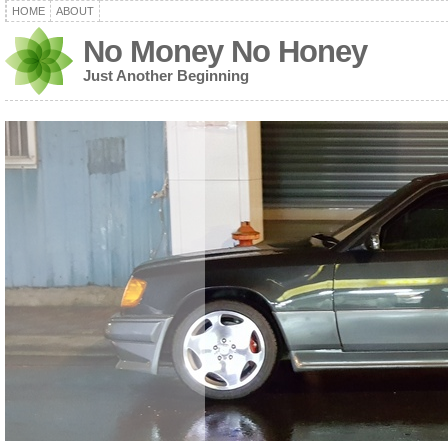
HOME
ABOUT
No Money No Honey
Just Another Beginning