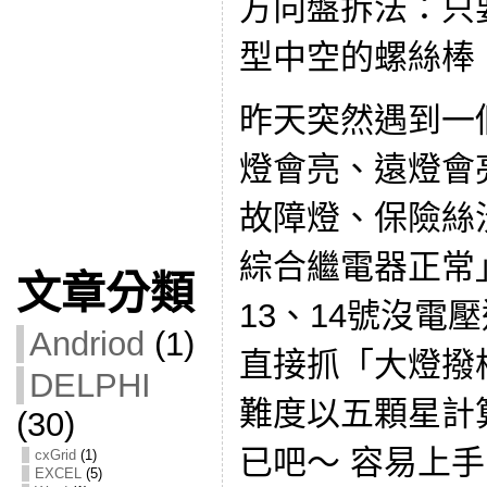
方向盤拆法：只
型中空的螺絲棒
昨天突然遇到一
燈會亮、遠燈會
故障燈、保險絲
綜合繼電器正常
文章分類
13、14號沒電壓進
Andriod
(1)
直接抓「大燈撥
DELPHI
難度以五顆星計
(30)
已吧～ 容易上
cxGrid
(1)
EXCEL
(5)