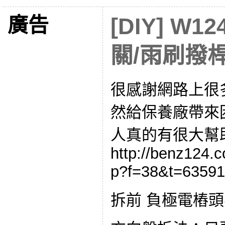
廣告
[DIY] W
關/雨刷撥
很感謝網路上很
然給保養廠帶來
人真的有很大幫
http://benz124.
p?f=38&t=63591
拆前 負極電樁頭要