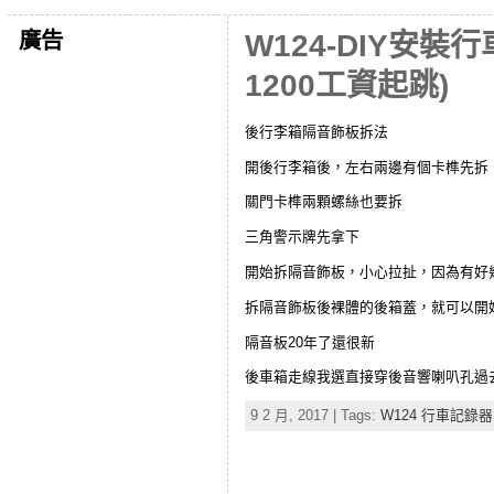
廣告
W124-DIY安
1200工資起跳)
後行李箱隔音飾板拆法
開後行李箱後，左右兩邊有個卡榫先拆
關門卡榫兩顆螺絲也要拆
三角警示牌先拿下
開始拆隔音飾板，小心拉扯，因為有好幾個門板扣，有
拆隔音飾板後裸體的後箱蓋，就可以開
隔音板20年了還很新
後車箱走線我選直接穿後音響喇叭孔過
9 2 月, 2017 | Tags:
W124 行車記錄