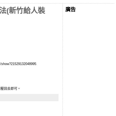
廣告
拆法(新竹給人裝
w?21529132048995
線壓回去即可。