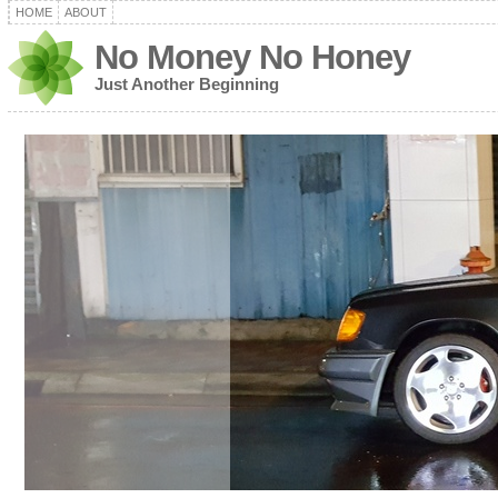
HOME
ABOUT
No Money No Honey
Just Another Beginning