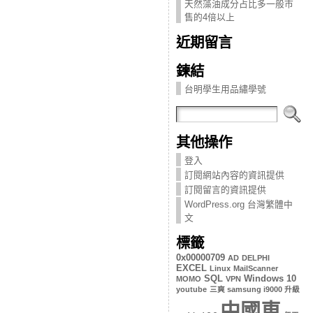
天然藻油成分占比多一般市
售的4倍以上
近期留言
鍊結
台明學生用品繡學號
其他操作
登入
訂閱網站內容的資訊提供
訂閱留言的資訊提供
WordPress.org 台灣繁體中
文
標籤
0x00000709
AD
DELPHI
EXCEL
Linux
MailScanner
SQL
Windows 10
MOMO
VPN
youtube
三爽 samsung i9000 升級
中國車