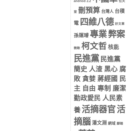
andriod 2.2
任天
刪預算
台積
台灣人
堂
四維八德
電
好文章
專業
弊案
孫運璿
柯文哲
核能
微軟
民進黨
民進黨
簡史 人渣 黑心 腐
敗 貪婪 蔣經國 民
主 自由 專制 廉潔
勤政愛民 人民素
活摘器官
活
養
摘腦
潘文淵
網域
腳踏