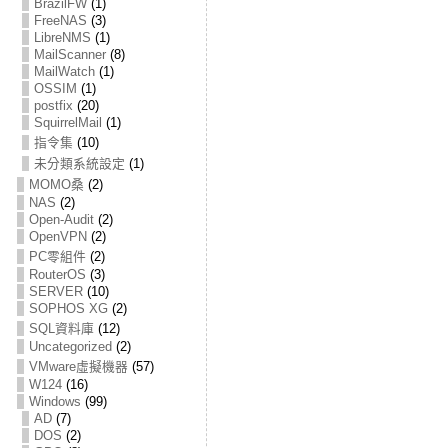
BrazilFW
(1)
FreeNAS
(3)
LibreNMS
(1)
MailScanner
(8)
MailWatch
(1)
OSSIM
(1)
postfix
(20)
SquirrelMail
(1)
指令集
(10)
未分類系統設定
(1)
MOMO桑
(2)
NAS
(2)
Open-Audit
(2)
OpenVPN
(2)
PC零組件
(2)
RouterOS
(3)
SERVER
(10)
SOPHOS XG
(2)
SQL資料庫
(12)
Uncategorized
(2)
VMware虛擬機器
(57)
W124
(16)
Windows
(99)
AD
(7)
DOS
(2)