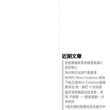
近期文章
民進黨蟾蜍青鳥總是能讓人
感到噁心
與AI探討台灣汽車產業
MOMO Morn Creations 限時
下殺正版Morn Creations貓頭
鷹背包-黑、鉚釘 S 附保固
最近發限動跳出這首歌：唉
唷 不錯喔，一聽就喜歡，分
享給你
U能生醫的智醫佳高含量DHA