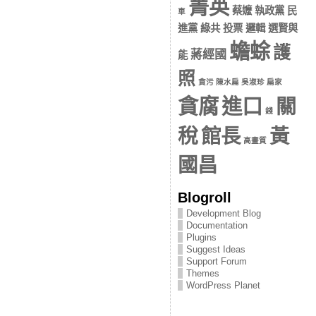
菁英
蔡嬤 執政黨 民
車
進黨 綠共 投票 邏輯 選賢與
蟾蜍
護
蔣經國
能
照
貪污 陳水扁 吳淑珍 扁家
貪腐
進口
關
錢
稅
館長
黃
高畫質
國昌
Blogroll
Development Blog
Documentation
Plugins
Suggest Ideas
Support Forum
Themes
WordPress Planet