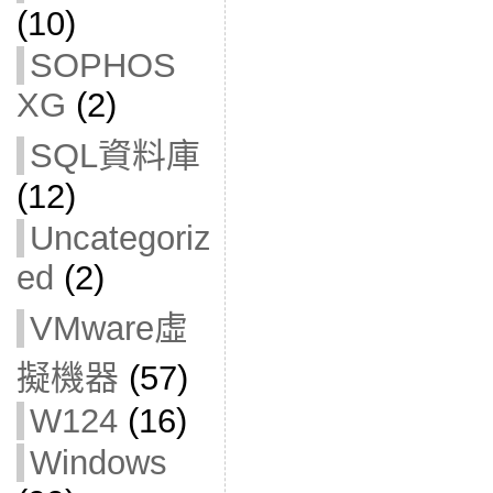
(10)
SOPHOS
XG
(2)
SQL資料庫
(12)
Uncategoriz
ed
(2)
VMware虛
擬機器
(57)
W124
(16)
Windows