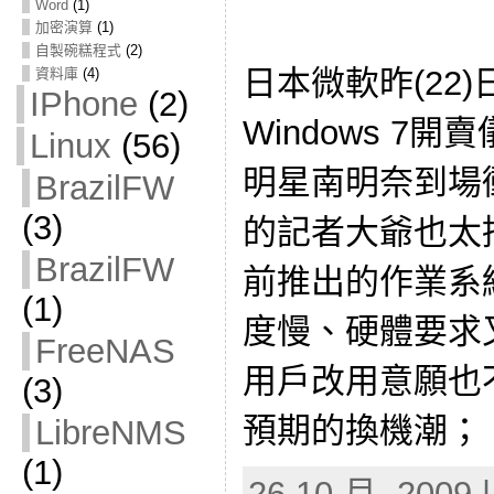
Word
(1)
加密演算
(1)
自製碗糕程式
(2)
日本微軟昨(22
資料庫
(4)
IPhone
(2)
Windows 7
Linux
(56)
明星南明奈到場衝
BrazilFW
(3)
的記者大爺也太抬
BrazilFW
前推出的作業系統 
(1)
度慢、硬體要求
FreeNAS
用戶改用意願也
(3)
預期的換機潮； [
LibreNMS
(1)
26 10 月, 2009 