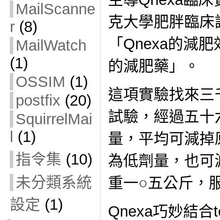
MailScanne
克大學肥胖臨床
r
(8)
「Qnexa的減
MailWatch
(1)
的減肥藥」。
OSSIM
(1)
這項實驗找來三
postfix
(20)
試驗，經過五十
SquirrelMai
l
(1)
量，平均可減掉
指令集
(10)
為低劑量，也可
未分類系統
重一○五公斤，
設定
(1)
Qnexa巧妙結合to