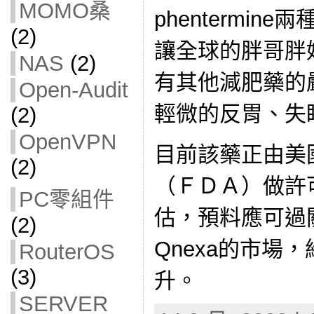
MOMO桑
phentermi
(2)
讓全球的胖哥胖
NAS
(2)
有其他減肥藥的
Open-Audit
輕微的反胃、失
(2)
OpenVPN
目前該藥正由美
(2)
（ＦＤＡ）做許
PC零組件
估，預料應可過
(2)
Qnexa的市場
RouterOS
(3)
升。
SERVER