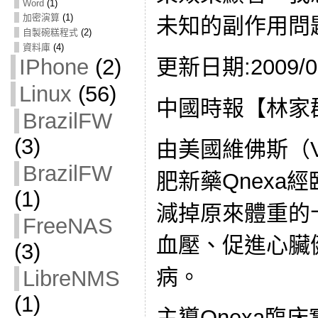
Word
(1)
加密演算
(1)
未知的副作用問
自製碗糕程式
(2)
資料庫
(4)
更新日期:2009/09
IPhone
(2)
Linux
(56)
中國時報【林家
BrazilFW
(3)
由美國維佛斯（V
BrazilFW
肥新藥Qnexa
(1)
減掉原來體重的
FreeNAS
血壓、促進心臟
(3)
病。
LibreNMS
(1)
主導Qnexa臨