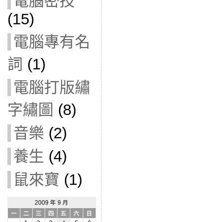
電腦密技
(15)
電腦專有名
詞
(1)
電腦打版繡
字繡圖
(8)
音樂
(2)
養生
(4)
鼠來寶
(1)
2009 年 9 月
一
二
三
四
五
六
日