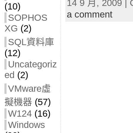
14 9 月, 2009 | 
(10)
a comment
SOPHOS
XG
(2)
SQL資料庫
(12)
Uncategoriz
ed
(2)
VMware虛
擬機器
(57)
W124
(16)
Windows