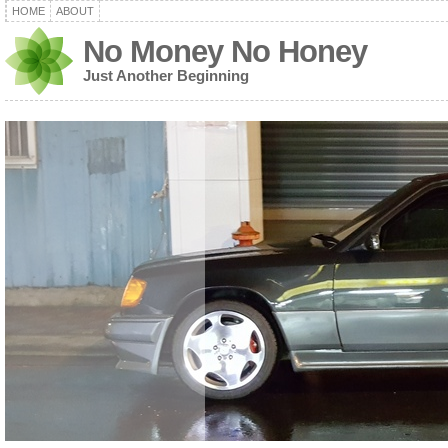
HOME
ABOUT
No Money No Honey
Just Another Beginning