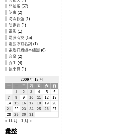
閒扯蛋
(57)
防毒
(2)
防毒軟體
(1)
陰謀論
(1)
電影
(1)
電腦密技
(15)
電腦專有名詞
(1)
電腦打版繡字繡圖
(8)
音樂
(2)
養生
(4)
鼠來寶
(1)
2009 年 12 月
一
二
三
四
五
六
日
1
2
3
4
5
6
7
8
9
10
11
12
13
14
15
16
17
18
19
20
21
22
23
24
25
26
27
28
29
30
31
« 11 月
1 月 »
彙整