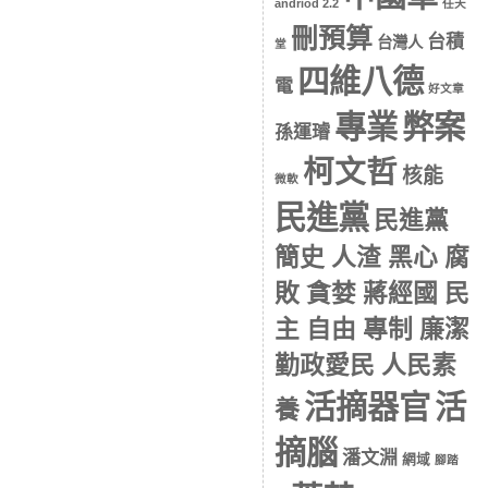
andriod 2.2
任天
刪預算
台積
台灣人
堂
四維八德
電
好文章
專業
弊案
孫運璿
柯文哲
核能
微軟
民進黨
民進黨
簡史 人渣 黑心 腐
敗 貪婪 蔣經國 民
主 自由 專制 廉潔
勤政愛民 人民素
活摘器官
活
養
摘腦
潘文淵
網域
腳踏