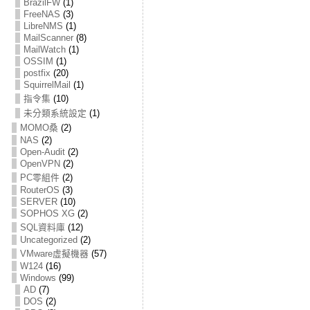
BrazilFW
(1)
FreeNAS
(3)
LibreNMS
(1)
MailScanner
(8)
MailWatch
(1)
OSSIM
(1)
postfix
(20)
SquirrelMail
(1)
指令集
(10)
未分類系統設定
(1)
MOMO桑
(2)
NAS
(2)
Open-Audit
(2)
OpenVPN
(2)
PC零組件
(2)
RouterOS
(3)
SERVER
(10)
SOPHOS XG
(2)
SQL資料庫
(12)
Uncategorized
(2)
VMware虛擬機器
(57)
W124
(16)
Windows
(99)
AD
(7)
DOS
(2)