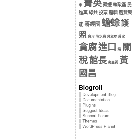
菁英
蔡嬤 執政黨 民
車
進黨 綠共 投票 邏輯 選賢與
蟾蜍
護
蔣經國
能
照
貪污 陳水扁 吳淑珍 扁家
貪腐
進口
關
錢
稅
館長
黃
高畫質
國昌
Blogroll
Development Blog
Documentation
Plugins
Suggest Ideas
Support Forum
Themes
WordPress Planet