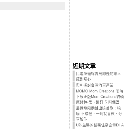
近期文章
民進黨蟾蜍青鳥總是能讓人
感到噁心
與AI探討台灣汽車產業
MOMO Morn Creations 限時
下殺正版Morn Creations貓頭
鷹背包-黑、鉚釘 S 附保固
最近發限動跳出這首歌：唉
唷 不錯喔，一聽就喜歡，分
享給你
U能生醫的智醫佳高含量DHA