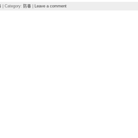
毒
| Category:
防毒
|
Leave a comment