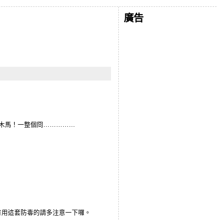
廣告
說有木馬！一整個冏……………
0，有用這套防毒的請多注意一下囉。