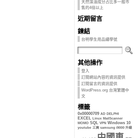
天然藻油成分占比多一般市
售的4倍以上
近期留言
鍊結
台明學生用品繡學號
其他操作
登入
訂閱網站內容的資訊提供
訂閱留言的資訊提供
WordPress.org 台灣繁體中
文
標籤
0x00000709
AD
DELPHI
EXCEL
Linux
MailScanner
SQL
Windows 10
MOMO
VPN
youtube
三爽 samsung i9000 升級
中國車