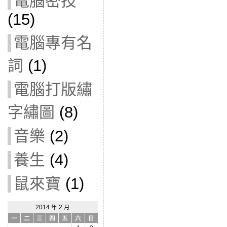
電腦密技
(15)
電腦專有名
詞
(1)
電腦打版繡
字繡圖
(8)
音樂
(2)
養生
(4)
鼠來寶
(1)
2014 年 2 月
一
二
三
四
五
六
日