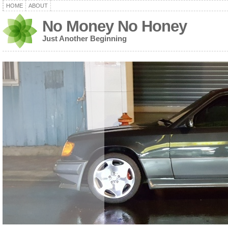
HOME
ABOUT
No Money No Honey
Just Another Beginning