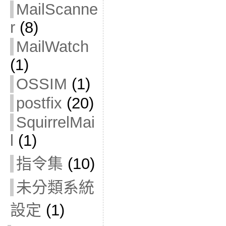
MailScanne
r
(8)
MailWatch
(1)
OSSIM
(1)
postfix
(20)
SquirrelMai
l
(1)
指令集
(10)
未分類系統
設定
(1)