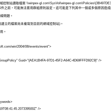
 \\winpex-gl.com\SysVol\winpex-gl.com\Policies\{3B497DE3-6
 失敗。解決此事件之前，可能無法套用群組原則設定。這可能是下列其中一個或多個原因造
連線問題。
制站建立的檔案尚未複寫到目前的網域控制站)。
停用。
ft.com/win/2004/08/events/event">
-GroupPolicy" Guid="{AEA1B4FA-97D1-45F2-A64C-4D69FFFD92C9}" />
eywords>
9T08:41:45.207339500Z" />