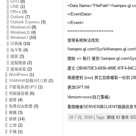
GPO
(8)
<Data Name="FilePath">\\winpex-gl.c
LINE
(1)
Office
(3)
</EventData>
Outlook
(7)
Outlook Express
(3)
</Event>
Windows10
(8)
===================
Windows11
(4)
Windows7
(10)
發現系統無法找到
印表機
(10)
\\winpex-gl.com\SysVol\winpex-gl.co
指令集
(4)
檔案
(3)
開始 => 執行 連到 \\winpex-gl.com\SysVo
虛擬機器
(2)
建立 {3B497DE3-6936-489E-87F4-84
遠端桌面
(2)
WordPress
(1)
再隨便到 {xxx} 其它目錄複製一份到 {3B497
YAMAHA勁戰4代六期
(1)
不斷電系統UPS
(1)
更改GPT.INI
伺服器設備
(6)
Version=xxxx(自己重編)
健康
(4)
免費自由軟體
(3)
重開機後SERVER與CLIENT錯誤訊
團購
(3)
19 7 月, 2016 | Tags:
網域 ID 事件 15
娛樂
(14)
工商
(2)
手機
(1)