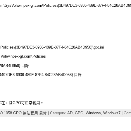
om\SysVol\winpex-gl.com\Policies\{3B497DE3-6936-489E-87F4-84C28AB4D958
m\Policies\{3B497DE3-6936-489E-87F4-84C28AB4D958}\gpt.ini
l\winpex-gl.com\Policies
C28AB4D958} 目錄
DE3-6936-489E-87F4-84C28AB4D958} 目錄
息不在，且GPO可正常套用。
30 1058 GPO 無法套用 異常
| Category:
AD
,
GPO
,
Windows
,
Windows7
|
Com