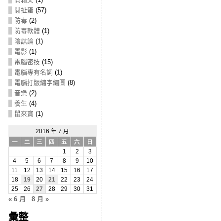
閒扯蛋
(57)
防毒
(2)
防毒軟體
(1)
陰謀論
(1)
電影
(1)
電腦密技
(15)
電腦專有名詞
(1)
電腦打版繡字繡圖
(8)
音樂
(2)
養生
(4)
鼠來寶
(1)
2016 年 7 月
一
二
三
四
五
六
日
1
2
3
4
5
6
7
8
9
10
11
12
13
14
15
16
17
18
19
20
21
22
23
24
25
26
27
28
29
30
31
« 6 月
8 月 »
彙整