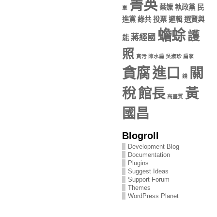
菁英
蔡嬤 執政黨 民
車
進黨 綠共 投票 邏輯 選賢與
蟾蜍
護
蔣經國
能
照
貪污 陳水扁 吳淑珍 扁家
貪腐
進口
關
錢
稅
館長
黃
高畫質
國昌
Blogroll
Development Blog
Documentation
Plugins
Suggest Ideas
Support Forum
Themes
WordPress Planet