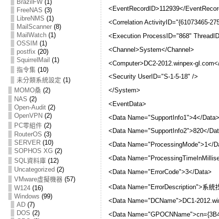
BrazilFW
(1)
<EventRecordID>112939</EventRecor
FreeNAS
(3)
LibreNMS
(1)
<Correlation ActivityID="{61073465-
MailScanner
(8)
MailWatch
(1)
<Execution ProcessID="868" ThreadID
OSSIM
(1)
<Channel>System</Channel>
postfix
(20)
SquirrelMail
(1)
<Computer>DC2-2012.winpex-gl.com<
指令集
(10)
<Security UserID="S-1-5-18" />
未分類系統設定
(1)
MOMO桑
(2)
</System>
NAS
(2)
<EventData>
Open-Audit
(2)
OpenVPN
(2)
<Data Name="SupportInfo1">4</Data
PC零組件
(2)
<Data Name="SupportInfo2">820</Da
RouterOS
(3)
SERVER
(10)
<Data Name="ProcessingMode">1</D
SOPHOS XG
(2)
<Data Name="ProcessingTimeInMillis
SQL資料庫
(12)
Uncategorized
(2)
<Data Name="ErrorCode">3</Data>
VMware虛擬機器
(57)
<Data Name="ErrorDescription
W124
(16)
Windows
(99)
<Data Name="DCName">DC1-2012.win
AD
(7)
DOS
(2)
<Data Name="GPOCNName">cn={3B497