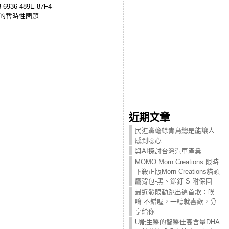
936-489E-87F4-
成的暫時性問題:
近期文章
民進黨蟾蜍青鳥總是能讓人
感到噁心
與AI探討台灣汽車產業
MOMO Morn Creations 限時
下殺正版Morn Creations貓頭
鷹背包-黑、鉚釘 S 附保固
最近發限動跳出這首歌：唉
唷 不錯喔，一聽就喜歡，分
享給你
U能生醫的智醫佳高含量DHA