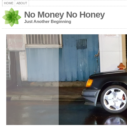
HOME
ABOUT
No Money No Honey
Just Another Beginning