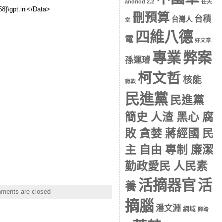
andriod 2.2
任天
}\gpt.ini</Data>
刪預算
台積
台灣人
堂
四維八德
電
好文章
專業
弊案
孫運璿
柯文哲
核能
微軟
民進黨
民進黨
簡史 人渣 黑心 腐
敗 貪婪 蔣經國 民
主 自由 專制 廉潔
勤政愛民 人民素
活摘器官
活
養
ments are closed
摘腦
潘文淵
網域
腳踏