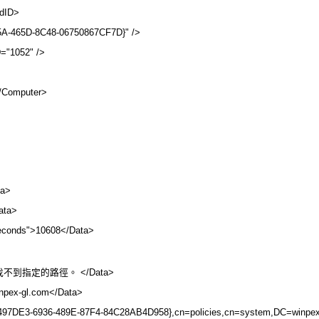
dID>
275A-465D-8C48-06750867CF7D}" />
="1052" />
/Computer>
>
ta>
ata>
econds">10608</Data>
">系統找不到指定的路徑。 </Data>
pex-gl.com</Data>
DE3-6936-489E-87F4-84C28AB4D958},cn=policies,cn=system,DC=winpex