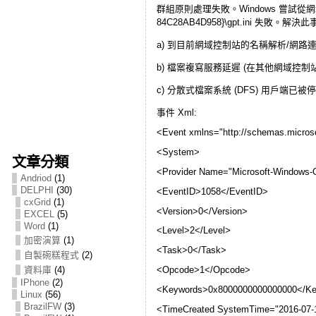
群組原則處理失敗。Windows 嘗試從網域控制站讀取檔案
84C28AB4D958}\gpt.ini
a) 到目前網域控制站的名稱解析/網路
b) 檔案複寫服務延遲 (在其他網域控
c) 分散式檔案系統 (DFS) 用戶端已被
事件 Xml:
<Event xmlns="http://schemas.microso
<System>
文章分類
<Provider Name="Microsoft-Windows
Andriod
(1)
DELPHI
(30)
<EventID>1058</EventID>
cxGrid
(1)
<Version>0</Version>
EXCEL
(5)
Word
(1)
<Level>2</Level>
加密演算
(1)
<Task>0</Task>
自製碗糕程式
(2)
<Opcode>1</Opcode>
資料庫
(4)
IPhone
(2)
<Keywords>0x8000000000000000</K
Linux
(56)
BrazilFW
(3)
<TimeCreated SystemTime="2016-07-1