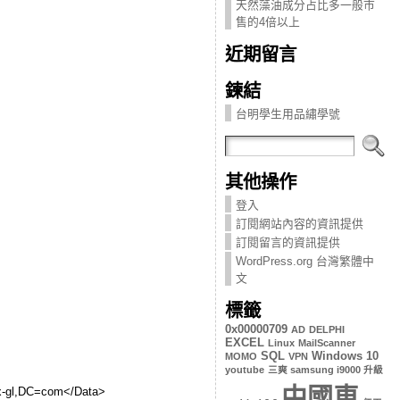
天然藻油成分占比多一般市
售的4倍以上
近期留言
鍊結
台明學生用品繡學號
其他操作
登入
訂閱網站內容的資訊提供
訂閱留言的資訊提供
WordPress.org 台灣繁體中
文
標籤
0x00000709
AD
DELPHI
EXCEL
Linux
MailScanner
SQL
Windows 10
MOMO
VPN
youtube
三爽 samsung i9000 升級
中國車
-gl,DC=com</Data>