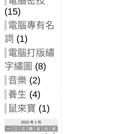
電腦密技
(15)
電腦專有名
詞
(1)
電腦打版繡
字繡圖
(8)
音樂
(2)
養生
(4)
鼠來寶
(1)
2022 年 1 月
一
二
三
四
五
六
日