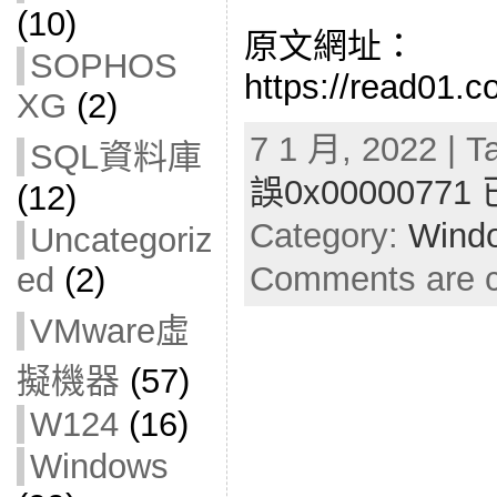
(10)
原文網址：
SOPHOS
https://read01.
XG
(2)
7 1 月, 2022 | T
SQL資料庫
誤0x000007
(12)
Category:
Wind
Uncategoriz
Comments are c
ed
(2)
VMware虛
擬機器
(57)
W124
(16)
Windows