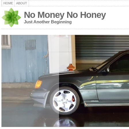
HOME
ABOUT
No Money No Honey
Just Another Beginning