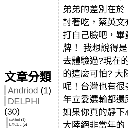
弟弟的差別在於
討著吃，蔡英文
打自己臉吧，畢竟
牌！ 我想說得
去體驗過?現在
的這麼可怕? 
文章分類
呢！台灣也有很
Andriod
(1)
年立委選輸都還
DELPHI
(30)
如果你真的靜下
cxGrid
(1)
大陸絕非當年的
EXCEL
(5)