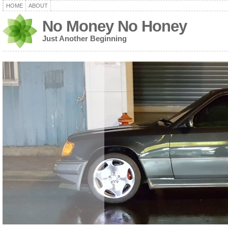
HOME
ABOUT
No Money No Honey
Just Another Beginning