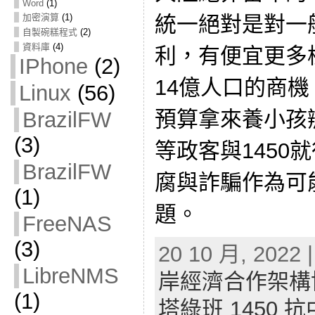
Word
(1)
統一絕對是對一
加密演算
(1)
自製碗糕程式
(2)
資料庫
(4)
利，有便宜更多
IPhone
(2)
14億人口的商
Linux
(56)
預算拿來養小孩
BrazilFW
(3)
等政客與1450
BrazilFW
腐與詐騙作為可能
(1)
題。
FreeNAS
(3)
20 10 月, 2022 
LibreNMS
岸經濟合作架構
(1)
塔綠班 1450 