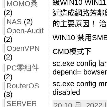
級WIN10 WI
MOMO桑
(2)
近造成網路芳鄰
NAS
(2)
的主要原因！ 
Open-Audit
WIN10 禁用SMB
(2)
OpenVPN
CMD模式下
(2)
sc.exe config l
PC零組件
depend= bowser
(2)
sc.exe config m
RouterOS
disabled
(3)
SERVER
20 10 月, 2022 