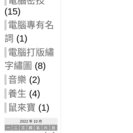
電腦密技
(15)
電腦專有名
詞
(1)
電腦打版繡
字繡圖
(8)
音樂
(2)
養生
(4)
鼠來寶
(1)
2022 年 10 月
一
二
三
四
五
六
日