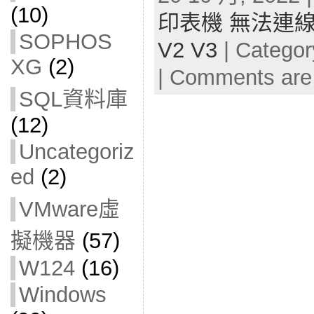
(10)
印表機 無法連線 
SOPHOS
V2 V3
| Catego
XG
(2)
|
Comments are
SQL資料庫
(12)
Uncategoriz
ed
(2)
VMware虛
擬機器
(57)
W124
(16)
Windows