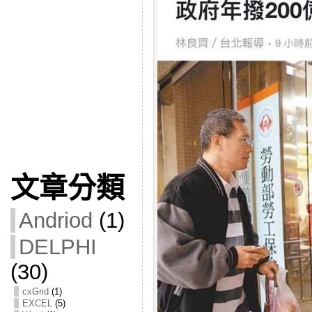
文章分類
Andriod
(1)
DELPHI
(30)
cxGrid
(1)
EXCEL
(5)