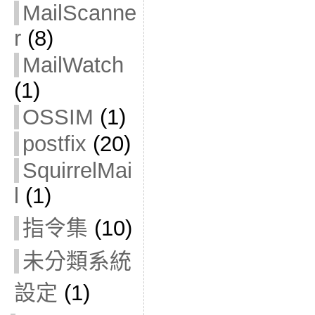
MailScanne
r
(8)
MailWatch
(1)
OSSIM
(1)
postfix
(20)
SquirrelMai
l
(1)
指令集
(10)
未分類系統
設定
(1)