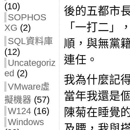
(10)
後的五都市
SOPHOS
「一打二」
XG
(2)
SQL資料庫
順，與無黨
(12)
連任。
Uncategoriz
ed
(2)
我為什麼記
VMware虛
當年我還是
擬機器
(57)
陳菊在睡覺
W124
(16)
Windows
及腰，我與