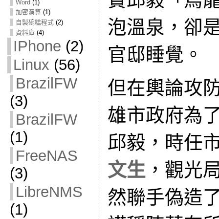
Word
(1)
加密演算
(1)
泡溫泉，卻
自製碗糕程式
(2)
資料庫
(4)
IPhone
(2)
官邸睡覺。
Linux
(56)
BrazilFW
但在輿論攻
(3)
雄市政府為
BrazilFW
(1)
邱毅，時任
FreeNAS
文生
，觀光
(3)
LibreNMS
然聯手偽造
(1)