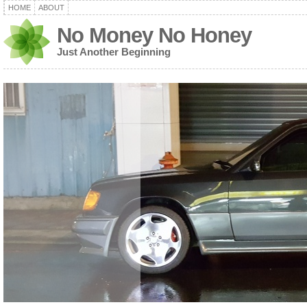
HOME
ABOUT
No Money No Honey
Just Another Beginning