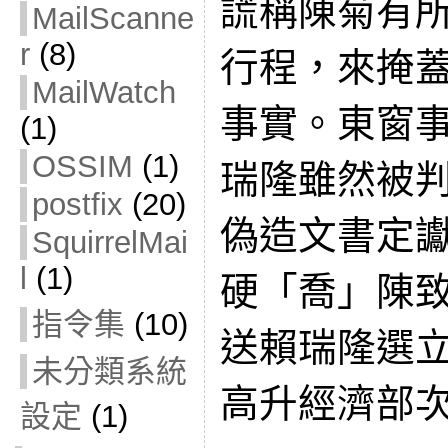
謊稱陳菊有
MailScanne
r
(8)
行程，來掩
MailWatch
事實。東窗
(1)
OSSIM
(1)
瑞隆雖然被
postfix
(20)
偽造文書定
SquirrelMai
l
(1)
硬「喬」陳
指令集
(10)
送賴瑞隆選
未分類系統
高升經濟部
設定
(1)