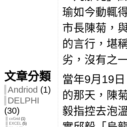
瑜如今動輒
市長陳菊，
的言行，堪
劣，沒有之
文章分類
當年9月19
Andriod
(1)
的那天，陳
DELPHI
毅指控去泡
(30)
cxGrid
(1)
實邱毅「烏
EXCEL
(5)