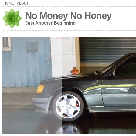
HOME
ABOUT
No Money No Honey
Just Another Beginning