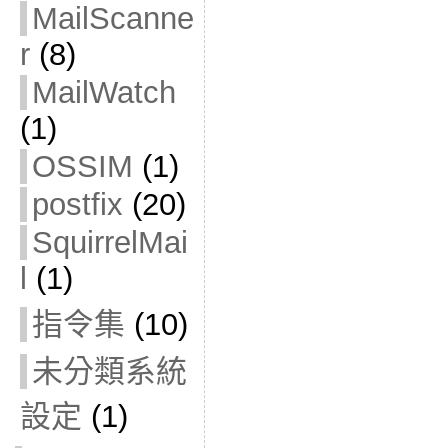
MailScanne
r
(8)
MailWatch
(1)
OSSIM
(1)
postfix
(20)
SquirrelMai
l
(1)
指令集
(10)
未分類系統
設定
(1)