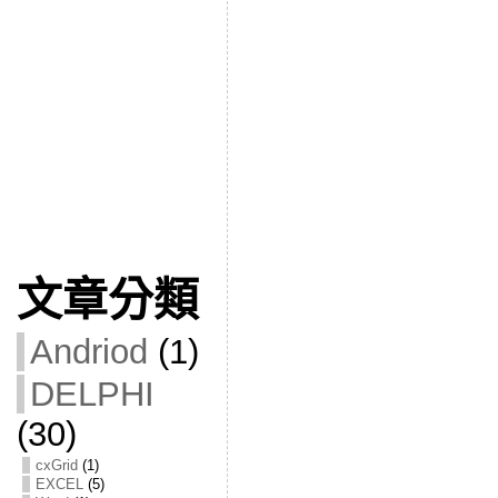
文章分類
Andriod
(1)
DELPHI
(30)
cxGrid
(1)
EXCEL
(5)