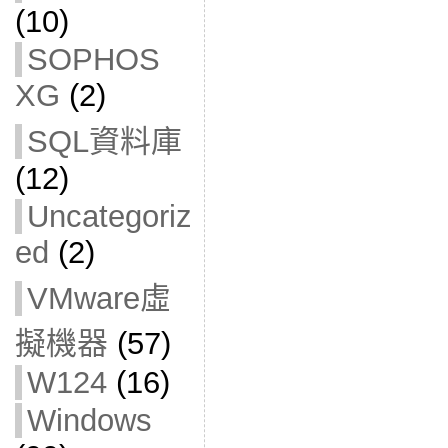
(10)
SOPHOS
XG
(2)
SQL資料庫
(12)
Uncategoriz
ed
(2)
VMware虛
擬機器
(57)
W124
(16)
Windows