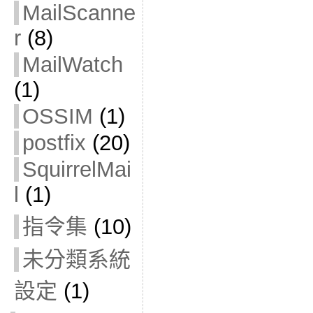
MailScanne
r
(8)
MailWatch
(1)
OSSIM
(1)
postfix
(20)
SquirrelMai
l
(1)
指令集
(10)
未分類系統
設定
(1)