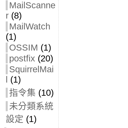
MailScanne
r
(8)
MailWatch
(1)
OSSIM
(1)
postfix
(20)
SquirrelMai
l
(1)
指令集
(10)
未分類系統
設定
(1)