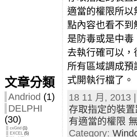
適當的權限所以
點內容也看不到
是防毒或是中毒
去執行確可以，
所有區域調成預
式開執行檔了。
文章分類
Andriod
(1)
18 11 月, 2013 
DELPHI
存取指定的裝置
(30)
有適當的權限 
cxGrid
(1)
Category:
Wind
EXCEL
(5)