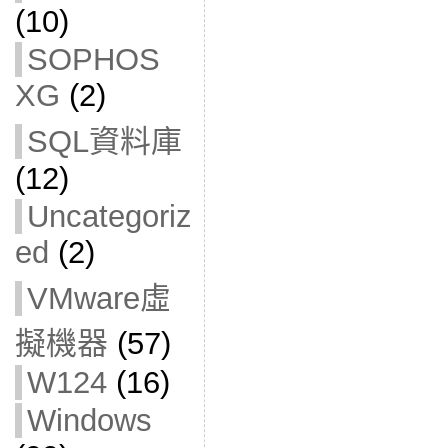
(10)
SOPHOS
XG
(2)
SQL資料庫
(12)
Uncategoriz
ed
(2)
VMware虛
擬機器
(57)
W124
(16)
Windows