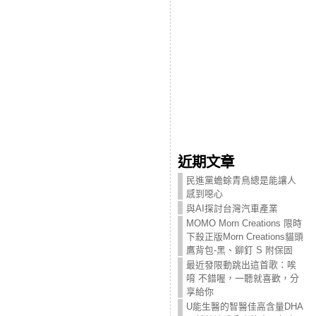
近期文章
民進黨蟾蜍青鳥總是能讓人
感到噁心
與AI探討台灣汽車產業
MOMO Morn Creations 限時
下殺正版Morn Creations貓頭
鷹背包-黑、鉚釘 S 附保固
最近發限動跳出這首歌：唉
唷 不錯喔，一聽就喜歡，分
享給你
U能生醫的智醫佳高含量DHA