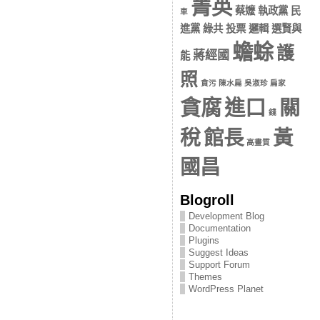
菁英
蔡嬤 執政黨 民
車
進黨 綠共 投票 邏輯 選賢與
蟾蜍
護
蔣經國
能
照
貪污 陳水扁 吳淑珍 扁家
貪腐
進口
關
錢
稅
館長
黃
高畫質
國昌
Blogroll
Development Blog
Documentation
Plugins
Suggest Ideas
Support Forum
Themes
WordPress Planet