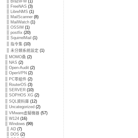
BrazilFW
(1)
FreeNAS
(3)
LibreNMS
(1)
MailScanner
(8)
MailWatch
(1)
OSSIM
(1)
postfix
(20)
SquirrelMail
(1)
指令集
(10)
未分類系統設定
(1)
MOMO桑
(2)
NAS
(2)
Open-Audit
(2)
OpenVPN
(2)
PC零組件
(2)
RouterOS
(3)
SERVER
(10)
SOPHOS XG
(2)
SQL資料庫
(12)
Uncategorized
(2)
VMware虛擬機器
(57)
W124
(16)
Windows
(99)
AD
(7)
DOS
(2)