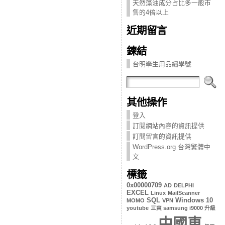
天然藻油成分占比多一般市
售的4倍以上
近期留言
鍊結
台明學生用品繡學號
其他操作
登入
訂閱網站內容的資訊提供
訂閱留言的資訊提供
WordPress.org 台灣繁體中
文
標籤
0x00000709
AD
DELPHI
EXCEL
Linux
MailScanner
SQL
Windows 10
MOMO
VPN
youtube
三爽 samsung i9000 升級
中國車