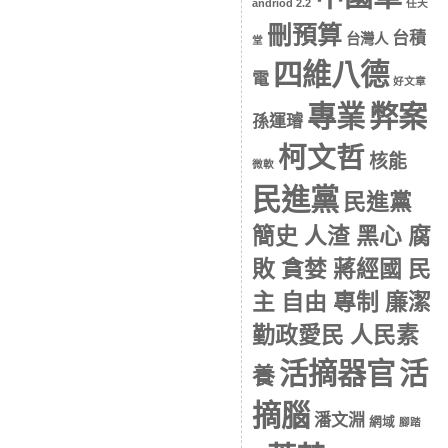
andriod 2.2
任天
刪預算
台積
台灣人
堂
四維八德
電
好文章
專業
弊案
孫運璿
柯文哲
核能
微軟
民進黨
民進黨
簡史 人渣 黑心 腐
敗 貪婪 蔣經國 民
主 自由 專制 廉潔
勤政愛民 人民素
活摘器官
活
養
摘腦
潘文淵
網域
腳踏