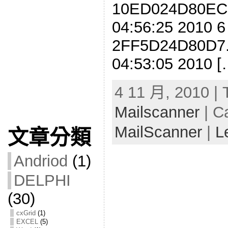
10ED024D80EC.
04:56:25 2010 6
2FF5D24D80D7.
04:53:05 2010 [
4 11 月, 2010 | 
Mailscanner
| C
MailScanner
|
L
文章分類
Andriod
(1)
DELPHI
(30)
cxGrid
(1)
EXCEL
(5)