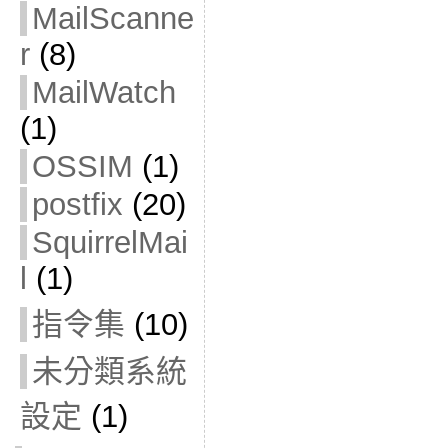
MailScanne
r
(8)
MailWatch
(1)
OSSIM
(1)
postfix
(20)
SquirrelMai
l
(1)
指令集
(10)
未分類系統
設定
(1)