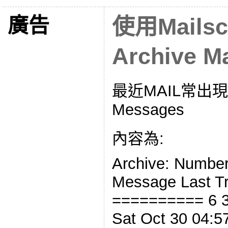
廣告
使用Mailsc
Archive 
最近MAIL常出現主
Messages
內容為:
Archive: Number
Message Last T
========== 6 
Sat Oct 30 04:5