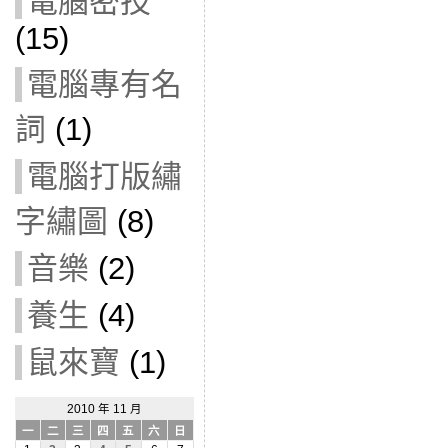
電腦密技
(15)
電腦專有名
詞
(1)
電腦打版繡
字繡圖
(8)
音樂
(2)
養生
(4)
鼠來寶
(1)
2010 年 11 月
一
二
三
四
五
六
日