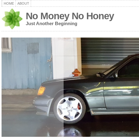
HOME
ABOUT
No Money No Honey
Just Another Beginning