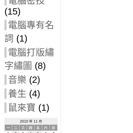
電腦密技
(15)
電腦專有名
詞
(1)
電腦打版繡
字繡圖
(8)
音樂
(2)
養生
(4)
鼠來寶
(1)
2010 年 11 月
一
二
三
四
五
六
日