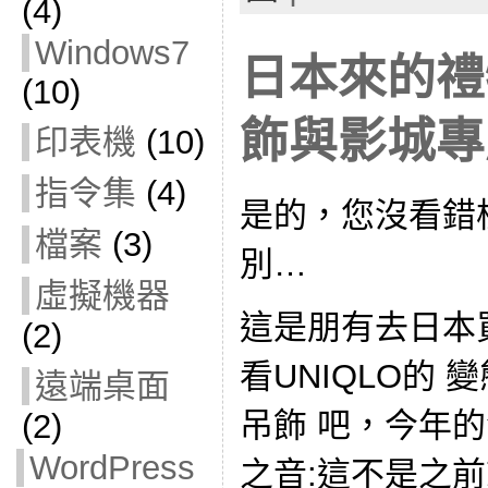
(4)
Windows7
日本來的禮
(10)
飾與影城專
印表機
(10)
指令集
(4)
是的，您沒看錯
檔案
(3)
別…
虛擬機器
這是朋有去日本
(2)
看UNIQLO的 
遠端桌面
吊飾 吧，今年的
(2)
WordPress
之音:這不是之前