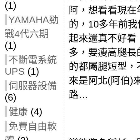
(1)
阿，想看看現在
YAMAHA勁
的，10多年前
戰4代六期
起來還真不好看
(1)
多，要瘦高腿長
不斷電系統
的都屬腿短型，不
UPS
(1)
來是阿北(阿伯)來
伺服器設備
路…
(6)
健康
(4)
免費自由軟