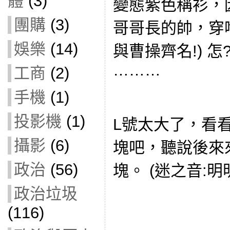
體
(3)
變態紫色稱衫，
團購
(3)
哥哥長的帥，穿啥
娛樂
(14)
與曹操齊名!) 怎?
………
工商
(2)
手機
(1)
投影機
(1)
L號太大了，看
攝影
(6)
塊吧，聽說後來
政治
(56)
塊。 (迷之音:
政治垃圾
(116)