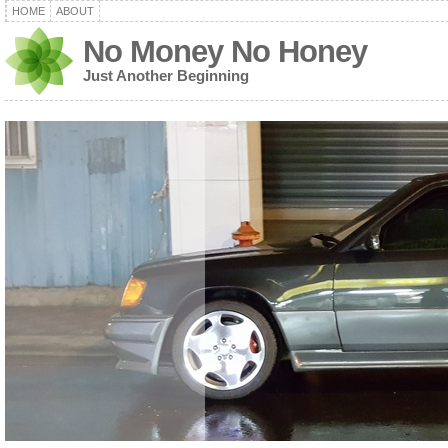
HOME
ABOUT
No Money No Honey
Just Another Beginning